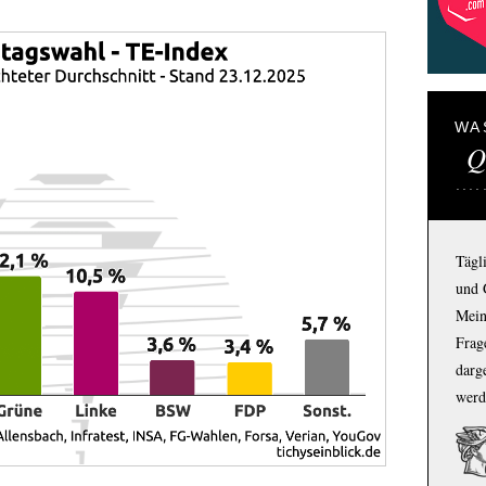
WA
Q
Tägl
und 
Mein
Frage
darg
werd