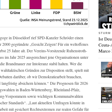
STURM 
oge in Düsseldorf rief SPD-Kanzler Schröder einen
Ist Deu
r 2000 gegründete „Gesicht Zeigen! Für ein weltoffenes
Ceuta-
Marco 
bst 25 Jahre alt. Der Vereins-Vorsitzende Ruhenstroth-
dass im Jahr 2025 ausgerechnet jene Organisationen unter
die Brandmauer zur Intoleranz stabil halten. Wer die
wahltaktischen Gründen zur Disposition stellt, spielt mit
ebatten darüber, ob wir Demokratiearbeit brauchen,
d langfristig absichern können.“ Die Prognosen für 2026
tagswahlen in Baden-Württemberg, Rheinland-Pfalz,
burg-Vorpommern sowie wichtigen Kommunalwahlen
scher Standards“. „Laut aktuellen Umfragen könnte in
eit mit gesichert Rechtsextremen zur realen Gefahr für