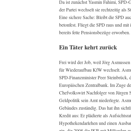
Da ist zunächst Yasmin Fahimi, SPD-G
der Partei wechselt sie rechtzeitig als 
Eine sichere Sache: Bleibt die SPD auc
betonfest. Fliegt die SPD raus und mit 
bereits fette Pensionsbezüge erworben.
Ein Täter kehrt zurück
Frei wird der Job, weil Jörg Asmussen 
für Wiederaufbau KfW wechselt. Asmu
SPD-Finanzminister Peer Steinbrück, 
Europäischen Zentralbank. Im Zuge der
Chefvolkswirt Nachfolger von Jürgen S
Geldpolitik sein Amt niederlegte. A
Gebäudes zuständig. Das hat ihn sichtli
Kredit aus: Er plädierte als Aufsichts
Hypothekendarlehen und einen Ausbau 
ein, die 2008 die IKB mit Milliarden 