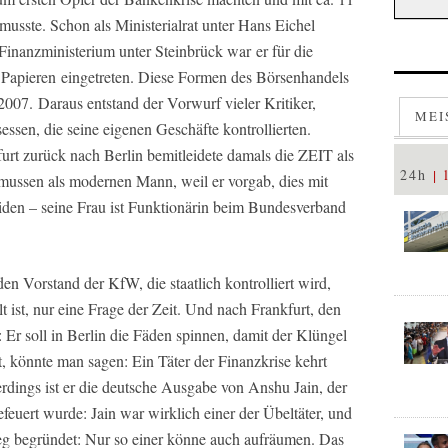
musste. Schon als Ministerialrat unter Hans Eichel
 Finanzministerium unter Steinbrück war er für die
 Papieren eingetreten. Diese Formen des Börsenhandels
 2007. Daraus entstand der Vorwurf vieler Kritiker,
MEI
ssen, die seine eigenen Geschäfte kontrollierten.
rt zurück nach Berlin bemitleidete damals die ZEIT als
24h
smussen als modernen Mann, weil er vorgab, dies mit
eiden – seine Frau ist Funktionärin beim Bundesverband
den Vorstand der KfW, die staatlich kontrolliert wird,
hlt ist, nur eine Frage der Zeit. Und nach Frankfurt, den
 Er soll in Berlin die Fäden spinnen, damit der Klüngel
t, könnte man sagen: Ein Täter der Finanzkrise kehrt
rdings ist er die deutsche Ausgabe von Anshu Jain, der
euert wurde: Jain war wirklich einer der Übeltäter, und
eg begründet: Nur so einer könne auch aufräumen. Das