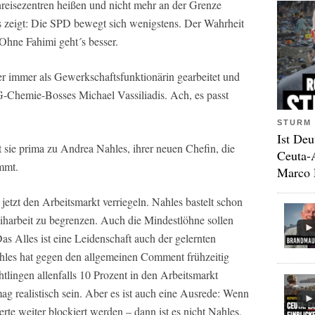
nreisezentren heißen und nicht mehr an der Grenze
s zeigt: Die SPD bewegt sich wenigstens. Der Wahrheit
 Ohne Fahimi geht´s besser.
ber immer als Gewerkschaftsfunktionärin gearbeitet und
IG-Chemie-Bosses Michael Vassiliadis. Ach, es passt
STURM 
Ist Deu
 sie prima zu Andrea Nahles, ihrer neuen Chefin, die
Ceuta-
mmt.
Marco 
zt den Arbeitsmarkt verriegeln. Nahles bastelt schon
eiharbeit zu begrenzen. Auch die Mindestlöhne sollen
 Alles ist eine Leidenschaft auch der gelernten
hles hat gegen den allgemeinen Comment frühzeitig
tlingen allenfalls 10 Prozent in den Arbeitsmarkt
mag realistisch sein. Aber es ist auch eine Ausrede: Wenn
erte weiter blockiert werden – dann ist es nicht Nahles,