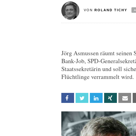
VON
ROLAND TICHY
Jörg Asmussen räumt seinen St
Bank-Job, SPD-Generalsekretä
Staatssekretärin und soll sich
Flüchtlinge verrammelt wird.
Facebook
Twitter
Linkedin
Xing
Em