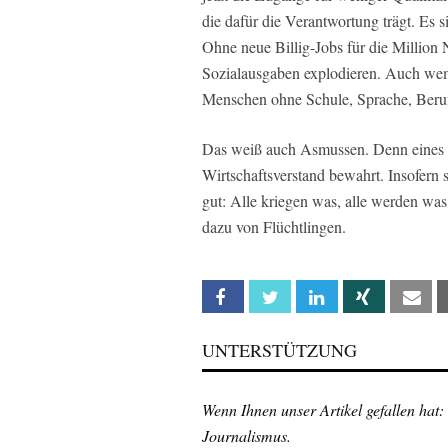
die dafür die Verantwortung trägt. Es s
Ohne neue Billig-Jobs für die Million N
Sozialausgaben explodieren. Auch wem B
Menschen ohne Schule, Sprache, Beru
Das weiß auch Asmussen. Denn eines 
Wirtschaftsverstand bewahrt. Insofern st
gut: Alle kriegen was, alle werden wa
dazu von Flüchtlingen.
Facebook
Twitter
Linkedin
Xing
Em
UNTERSTÜTZUNG
Wenn Ihnen unser Artikel gefallen hat:
Journalismus.