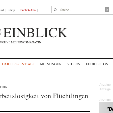
Suche nach:
ast
Shop
Einblick-Abo
DAILI|ES|SENTIALS
MEINUNGEN
VIDEOS
FEUILLETON
ION
beitslosigkeit von Flüchtlingen
Anzeige