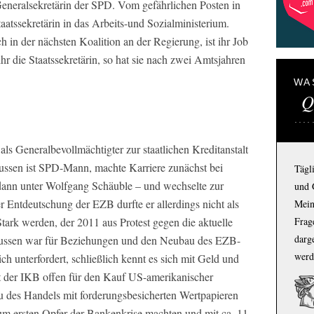
eneralsekretärin der SPD. Vom gefährlichen Posten in
Staatssekretärin in das Arbeits-und Sozialministerium.
h in der nächsten Koalition an der Regierung, ist ihr Job
ihr die Staatssekretärin, so hat sie nach zwei Amtsjahren
WA
Q
als Generalbevollmächtigter zur staatlichen Kreditanstalt
ssen ist SPD-Mann, machte Karriere zunächst bei
Tägl
dann unter Wolfgang Schäuble – und wechselte zur
und 
 Entdeutschung der EZB durfte er allerdings nicht als
Mein
Frage
tark werden, der 2011 aus Protest gegen die aktuelle
darg
smussen war für Beziehungen und den Neubau des EZB-
werd
ch unterfordert, schließlich kennt es sich mit Geld und
rat der IKB offen für den Kauf US-amerikanischer
des Handels mit forderungsbesicherten Wertpapieren
zum ersten Opfer der Bankenkrise machten und mit ca. 11