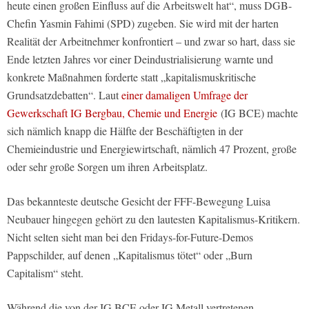
heute einen großen Einfluss auf die Arbeitswelt hat“, muss DGB-
Chefin Yasmin Fahimi (SPD) zugeben. Sie wird mit der harten
Realität der Arbeitnehmer konfrontiert – und zwar so hart, dass sie
Ende letzten Jahres vor einer Deindustrialisierung warnte und
konkrete Maßnahmen forderte statt „kapitalismuskritische
Grundsatzdebatten“. Laut
einer damaligen Umfrage der
Gewerkschaft IG Bergbau, Chemie und Energie
(IG BCE) machte
sich nämlich knapp die Hälfte der Beschäftigten in der
Chemieindustrie und Energiewirtschaft, nämlich 47 Prozent, große
oder sehr große Sorgen um ihren Arbeitsplatz.
Das bekannteste deutsche Gesicht der FFF-Bewegung Luisa
Neubauer hingegen gehört zu den lautesten Kapitalismus-Kritikern.
Nicht selten sieht man bei den Fridays-for-Future-Demos
Pappschilder, auf denen „Kapitalismus tötet“ oder „Burn
Capitalism“ steht.
Während die von der IG BCE oder IG Metall vertretenen