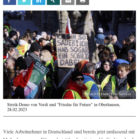
Facebook
Twitter
Linkedin
Xing
Email
Print
IMAGO / Funke Foto Services
Streik-Demo von Verdi und "Friedas für Future" in Oberhausen,
28.02.2023
Viele Arbeitnehmer in Deutschland sind bereits jetzt umfassend mit