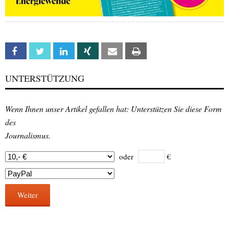
Facebook
Twitter
Linkedin
Xing
Email
Print
UNTERSTÜTZUNG
Wenn Ihnen unser Artikel gefallen hat: Unterstützen Sie diese Form
des
Journalismus.
oder
€
Weiter