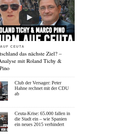
AUF CEUTA
tschland das nächste Ziel? –
Analyse mit Roland Tichy &
Pino
Club der Versager: Peter
Hahne rechnet mit der CDU
ab
Ceuta-Krise: 65.000 fallen in
die Stadt ein – wie Spanien
ein neues 2015 verhindert