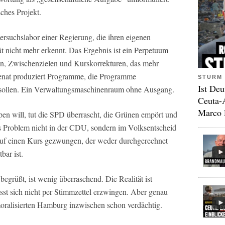
ches Projekt.
rsuchslabor einer Regierung, die ihren eigenen
t nicht mehr erkennt. Das Ergebnis ist ein Perpetuum
n, Zwischenzielen und Kurskorrekturen, das mehr
 Senat produziert Programme, die Programme
STURM 
Ist Deu
n sollen. Ein Verwaltungsmaschinenraum ohne Ausgang.
Ceuta-
Marco 
en will, tut die SPD überrascht, die Grünen empört und
das Problem nicht in der CDU, sondern im Volksentscheid
t auf einen Kurs gezwungen, der weder durchgerechnet
bar ist.
grüßt, ist wenig überraschend. Die Realität ist
sst sich nicht per Stimmzettel erzwingen. Aber genau
moralisierten Hamburg inzwischen schon verdächtig.