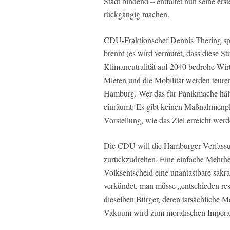
Stadt bindend – entfaltet nun seine e
rückgängig machen.
CDU-Fraktionschef Dennis Thering spr
brennt (es wird vermutet, dass diese St
Klimaneutralität auf 2040 bedrohe Wirt
Mieten und die Mobilität werden teurer
Hamburg. Wer das für Panikmache hält, 
einräumt: Es gibt keinen Maßnahmenpla
Vorstellung, wie das Ziel erreicht werd
Die CDU will die Hamburger Verfassu
zurückzudrehen. Eine einfache Mehrheit
Volksentscheid eine unantastbare sakr
verkündet, man müsse „entschieden res
dieselben Bürger, deren tatsächliche M
Vakuum wird zum moralischen Imperat