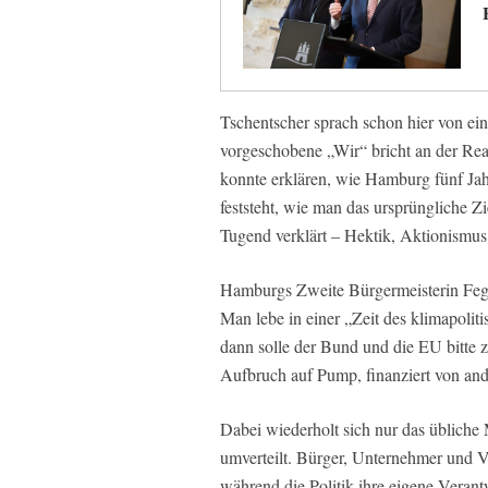
Tschentscher sprach schon hier von e
vorgeschobene „Wir“ bricht an der Real
konnte erklären, wie Hamburg fünf Jah
feststeht, wie man das ursprüngliche Z
Tugend verklärt – Hektik, Aktionismus
Hamburgs Zweite Bürgermeisterin Fegeb
Man lebe in einer „Zeit des klimapoli
dann solle der Bund und die EU bitte za
Aufbruch auf Pump, finanziert von an
Dabei wiederholt sich nur das übliche 
umverteilt. Bürger, Unternehmer und Ve
während die Politik ihre eigene Verant