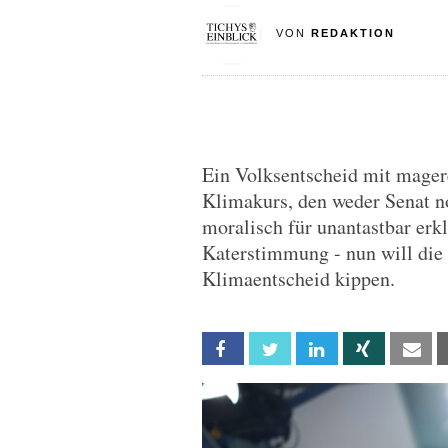
VON
REDAKTION
Ein Volksentscheid mit mage
Klimakurs, den weder Senat no
moralisch für unantastbar erk
Katerstimmung - nun will di
Klimaentscheid kippen.
Facebook
Twitter
Linkedin
Xing
Em