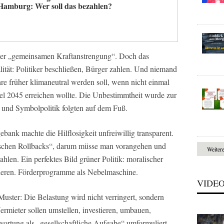
Hamburg: Wer soll das bezahlen?
iner „gemeinsamen Kraftanstrengung“. Doch das
ität: Politiker beschließen, Bürger zahlen. Und niemand
re früher klimaneutral werden soll, wenn nicht einmal
iel 2045 erreichen wollte. Die Unbestimmtheit wurde zur
 und Symbolpolitik folgten auf dem Fuß.
ank machte die Hilflosigkeit unfreiwillig transparent.
tischen Rollbacks“, darum müsse man vorangehen und
Weiter
hlen. Ein perfektes Bild grüner Politik: moralischer
deren. Förderprogramme als Nebelmaschine.
VIDE
Muster: Die Belastung wird nicht verringert, sondern
rmieter sollen umstellen, investieren, umbauen,
wortung als „gesellschaftliche Aufgabe“ umformuliert.