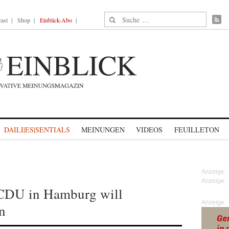
Suche nach:
ast
Shop
Einblick-Abo
DAILI|ES|SENTIALS
MEINUNGEN
VIDEOS
FEUILLETON
CDU in Hamburg will
Anzeige
n