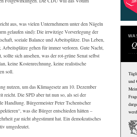
rsten Folgewirkungen. Die CDU will das Votum
icht aus, was vielen Unternehmern unter den Nägeln
urm gelaufen sind): Die irrwitzige Vorverlegung der
WA
schaft, soziale Balance und Arbeitsplätze. Das Leben,
Q
, Arbeitsplätze gehen für immer verloren. Gute Nacht,
sollte sich ansehen, was der rot-grüne Senat selbst
n, keine Kostenrechnung, keine realistische
en soll.
Tägl
und 
ng nutzen, um das Klimagesetz am 10. Dezember
Mein
 reicht. Die SPD aber tut nun so, als sei der
Frage
ale Handlung. Bürgermeister Peter Tschentscher
darg
pektieren“, was die Bürger entschieden hätten –
werd
ehrheit gar nicht abgestimmt hat. Ein demokratisches
iv umgedeutet.