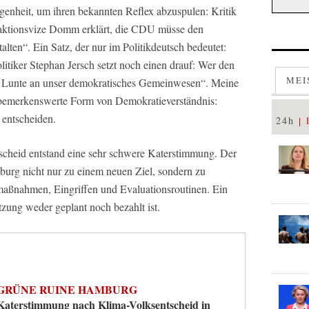
enheit, um ihren bekannten Reflex abzuspulen: Kritik
Fraktionsvize Domm erklärt, die CDU müsse den
alten“. Ein Satz, der nur im Politikdeutsch bedeutet:
tiker Stephan Jersch setzt noch einen drauf: Wer den
MEI
die Lunte an unser demokratisches Gemeinwesen“. Meine
e bemerkenswerte Form von Demokratieverständnis:
 entscheiden.
24h
scheid entstand eine sehr schwere Katerstimmung. Der
burg nicht nur zu einem neuen Ziel, sondern zu
maßnahmen, Eingriffen und Evaluationsroutinen. Ein
ung weder geplant noch bezahlt ist.
GRÜNE RUINE HAMBURG
Katerstimmung nach Klima-Volksentscheid in