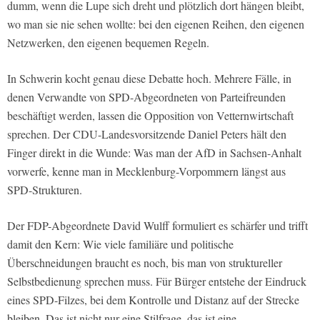
dumm, wenn die Lupe sich dreht und plötzlich dort hängen bleibt,
wo man sie nie sehen wollte: bei den eigenen Reihen, den eigenen
Netzwerken, den eigenen bequemen Regeln.
In Schwerin kocht genau diese Debatte hoch. Mehrere Fälle, in
denen Verwandte von SPD-Abgeordneten von Parteifreunden
beschäftigt werden, lassen die Opposition von Vetternwirtschaft
sprechen. Der CDU-Landesvorsitzende Daniel Peters hält den
Finger direkt in die Wunde: Was man der AfD in Sachsen-Anhalt
vorwerfe, kenne man in Mecklenburg-Vorpommern längst aus
SPD-Strukturen.
Der FDP-Abgeordnete David Wulff formuliert es schärfer und trifft
damit den Kern: Wie viele familiäre und politische
Überschneidungen braucht es noch, bis man von struktureller
Selbstbedienung sprechen muss. Für Bürger entstehe der Eindruck
eines SPD-Filzes, bei dem Kontrolle und Distanz auf der Strecke
bleiben. Das ist nicht nur eine Stilfrage, das ist eine