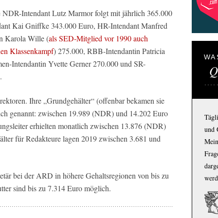
e NDR-Intendant Lutz Marmor folgt mit jährlich 365.000
dant Kai Gniffke 343.000 Euro, HR-Intendant Manfred
 Karola Wille (
als SED-Mitglied vor 1990 auch
 den Klassenkampf
) 275.000, RBB-Intendantin Patricia
WA
en-Intendantin Yvette Gerner 270.000 und SR-
Q
.
ktoren. Ihre „Grundgehälter“ (offenbar bekamen sie
tlich genannt: zwischen 19.989 (NDR) und 14.202 Euro
Tägl
ngsleiter erhielten monatlich zwischen 13.876 (NDR)
und 
lter für Redakteure lagen 2019 zwischen 3.681 und
Mein
Frage
darg
etär bei der ARD in höhere Gehaltsregionen von bis zu
werd
ter sind bis zu 7.314 Euro möglich.