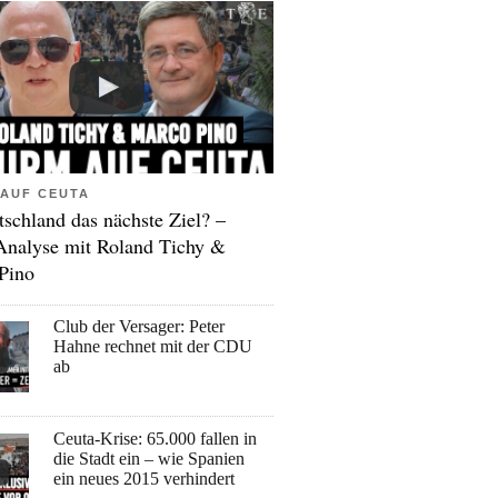
AUF CEUTA
tschland das nächste Ziel? –
Analyse mit Roland Tichy &
Pino
Club der Versager: Peter
Hahne rechnet mit der CDU
ab
Ceuta-Krise: 65.000 fallen in
die Stadt ein – wie Spanien
ein neues 2015 verhindert