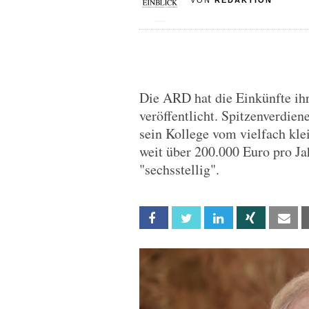
VON
REDAKTION
Die ARD hat die Einkünfte ih
veröffentlicht. Spitzenverdie
sein Kollege vom vielfach kle
weit über 200.000 Euro pro Ja
"sechsstellig".
Facebook
Twitter
Linkedin
Xing
Em