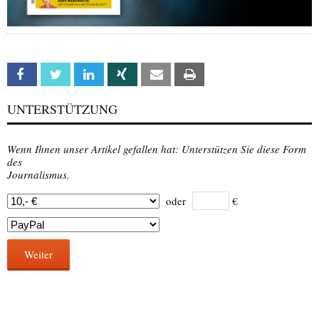
Facebook
Twitter
Linkedin
Xing
Email
Print
UNTERSTÜTZUNG
Wenn Ihnen unser Artikel gefallen hat: Unterstützen Sie diese Form
des
Journalismus.
oder
€
Weiter