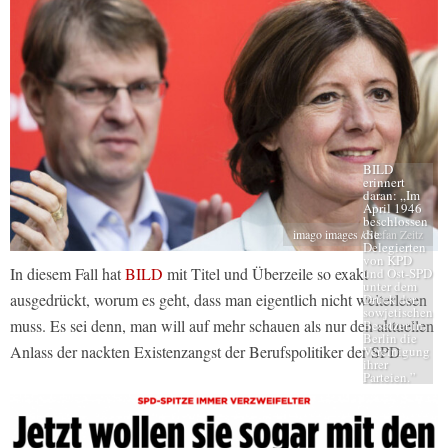
BILD
erinnert
daran:
„Im
April 1946
beschlossen
die
imago images / Stefan Zeitz
Delegierten
von KPD
In diesem Fall hat
BILD
mit Titel und Überzeile so exakt
und Ost-SPD
unter dem
ausgedrückt, worum es geht, dass man eigentlich nicht weiterlesen
Druck der
sowjetischen
muss. Es sei denn, man will auf mehr schauen als nur den aktuellen
Besatzer in
Berlin die
Anlass der nackten Existenzangst der Berufspolitiker der SPD.
Vereinigung
ihrer
Parteien.”