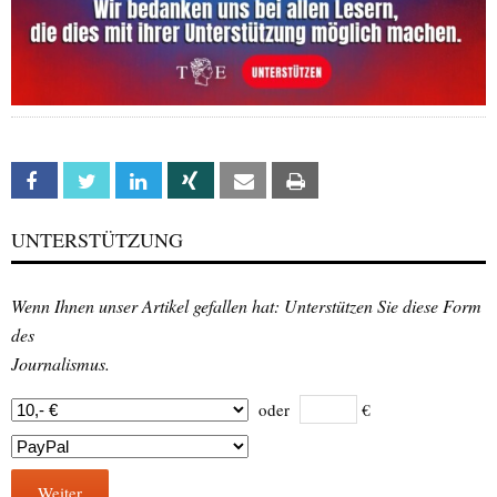
Facebook
Twitter
Linkedin
Xing
Email
Print
UNTERSTÜTZUNG
Wenn Ihnen unser Artikel gefallen hat: Unterstützen Sie diese Form
des
Journalismus.
oder
€
Weiter