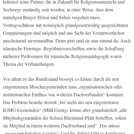
kritisiert seine Partner, die in Zukunft für Religionsunterricht und
Seelsorge zuständig sein werden, in einer Weise, dass dem
mündigen Bürger Hören und Sehen vergehen muss.
Vertragsschlüsse mit womöglich grundgesetzwidrig ausgerichteten
Gruppierungen sind möglich und aus Sicht der Verantwortlichen
anscheinend unvermeidbar. Denn jetzt sind sie nun einmal da. Auch
islamische Feiertage, Begräbnisvorschriften sowie die Schaffung
mehrerer Professuren für islamische Religionspädagogik waren
Thema der Verhandlungen.
Vor allem ist das Bundesland besorgt, es könne durch die neu
eingetretenen Moscheegemeinden zum „organisatorischen oder
institutionellen Einfluss von weiteren Dachverbänden“ kommen.
Das Problem bestehe derzeit „bei sechs der neu eingetretenen
IGMG-Gemeinden“ (Millî Görüş), könne aber grundsätzlich „alle
Mitgliedsgemeinden der Schura Rheinland-Pfalz betreffen, sofern
sie Mitglied in einem weiteren Dachverband sind“. Das müsse
„insgesamt behoben werden“. Und bis dahin? Gibt es Salafismus