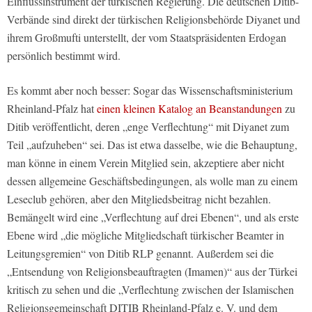
Einflussinstrument der türkischen Regierung. Die deutschen Ditib-
Verbände sind direkt der türkischen Religionsbehörde Diyanet und
ihrem Großmufti unterstellt, der vom Staatspräsidenten Erdogan
persönlich bestimmt wird.
Es kommt aber noch besser: Sogar das Wissenschaftsministerium
Rheinland-Pfalz hat
einen kleinen Katalog an Beanstandungen
zu
Ditib veröffentlicht, deren „enge Verflechtung“ mit Diyanet zum
Teil „aufzuheben“ sei. Das ist etwa dasselbe, wie die Behauptung,
man könne in einem Verein Mitglied sein, akzeptiere aber nicht
dessen allgemeine Geschäftsbedingungen, als wolle man zu einem
Leseclub gehören, aber den Mitgliedsbeitrag nicht bezahlen.
Bemängelt wird eine „Verflechtung auf drei Ebenen“, und als erste
Ebene wird „die mögliche Mitgliedschaft türkischer Beamter in
Leitungsgremien“ von Ditib RLP genannt. Außerdem sei die
„Entsendung von Religionsbeauftragten (Imamen)“ aus der Türkei
kritisch zu sehen und die „Verflechtung zwischen der Islamischen
Religionsgemeinschaft DITIB Rheinland-Pfalz e. V. und dem