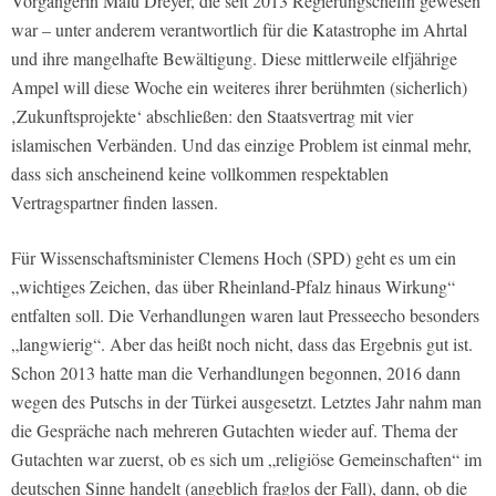
Vorgängerin Malu Dreyer, die seit 2013 Regierungschefin gewesen
war – unter anderem verantwortlich für die Katastrophe im Ahrtal
und ihre mangelhafte Bewältigung. Diese mittlerweile elfjährige
Ampel will diese Woche ein weiteres ihrer berühmten (sicherlich)
‚Zukunftsprojekte‘ abschließen: den Staatsvertrag mit vier
islamischen Verbänden. Und das einzige Problem ist einmal mehr,
dass sich anscheinend keine vollkommen respektablen
Vertragspartner finden lassen.
Für Wissenschaftsminister Clemens Hoch (SPD) geht es um ein
„wichtiges Zeichen, das über Rheinland-Pfalz hinaus Wirkung“
entfalten soll. Die Verhandlungen waren laut Presseecho besonders
„langwierig“. Aber das heißt noch nicht, dass das Ergebnis gut ist.
Schon 2013 hatte man die Verhandlungen begonnen, 2016 dann
wegen des Putschs in der Türkei ausgesetzt. Letztes Jahr nahm man
die Gespräche nach mehreren Gutachten wieder auf. Thema der
Gutachten war zuerst, ob es sich um „religiöse Gemeinschaften“ im
deutschen Sinne handelt (angeblich fraglos der Fall), dann, ob die