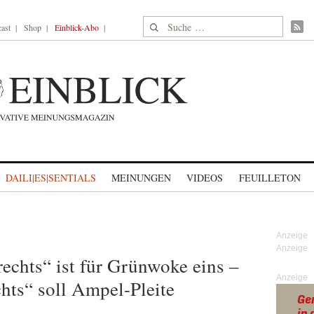
Suche nach:
ast
Shop
Einblick-Abo
DAILI|ES|SENTIALS
MEINUNGEN
VIDEOS
FEUILLETON
echts“ ist für Grünwoke eins –
Anzeige
hts“ soll Ampel-Pleite