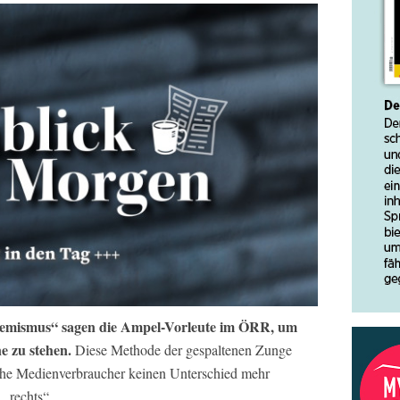
remismus“ sagen die Ampel-Vorleute im ÖRR, um
e zu stehen.
Diese Methode der gespaltenen Zunge
iche Medienverbraucher keinen Unterschied mehr
„rechts“.