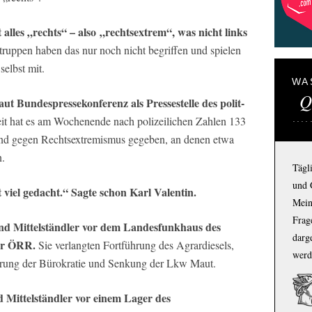
lles „rechts“ – also „rechtsextrem“, was nicht links
ppen haben das nur noch nicht begriffen und spielen
elbst mit.
WA
Q
ut Bundespressekonferenz als Pressestelle des polit-
t hat es am Wochenende nach polizeilichen Zahlen 133
und gegen Rechtsextremismus gegeben, an denen etwa
.
Tägl
und 
 viel gedacht.“ Sagte schon Karl Valentin.
Mein
Frage
nd Mittelständler vor dem Landesfunkhaus des
darg
er ÖRR.
Sie verlangten Fortführung des Agrardiesels,
werd
rung der Bürokratie und Senkung der Lkw Maut.
 Mittelständler vor einem Lager des