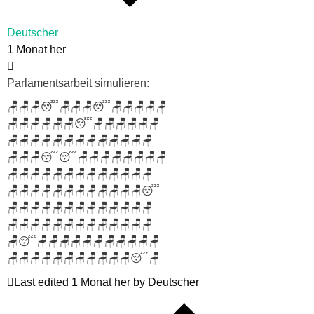
Deutscher
1 Monat her
Parlamentsarbeit simulieren:
🪑🪑🪑😴🪑🪑🪑😴🪑🪑🪑🪑🪑
🪑🪑🪑🪑🪑🪑😴🪑🪑🪑🪑🪑🪑
🪑🪑🪑🪑🪑🪑🪑🪑🪑🪑🪑🪑🪑
🪑🪑🪑😴😴🪑🪑🪑🪑🪑🪑🪑🪑
🪑🪑🪑🪑🪑🪑🪑🪑🪑🪑🪑🪑🪑
🪑🪑🪑🪑🪑🪑🪑🪑🪑🪑🪑🪑😴
🪑🪑🪑🪑🪑🪑🪑🪑🪑🪑🪑🪑🪑
🪑🪑🪑🪑🪑🪑🪑🪑🪑🪑🪑🪑🪑
🪑😴🪑🪑🪑🪑🪑🪑🪑🪑🪑🪑🪑
🪑🪑🪑🪑🪑🪑🪑🪑🪑🪑🪑😴🪑
Last edited 1 Monat her by Deutscher