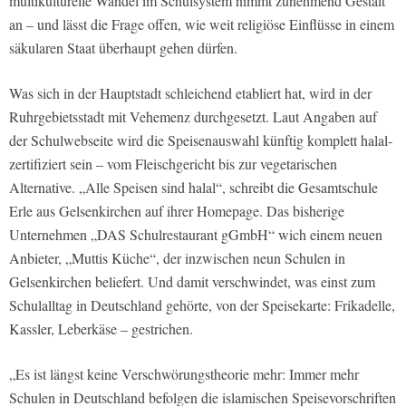
multikulturelle Wandel im Schulsystem nimmt zunehmend Gestalt
an – und lässt die Frage offen, wie weit religiöse Einflüsse in einem
säkularen Staat überhaupt gehen dürfen.
Was sich in der Hauptstadt schleichend etabliert hat, wird in der
Ruhrgebietsstadt mit Vehemenz durchgesetzt. Laut Angaben auf
der Schulwebseite wird die Speisenauswahl künftig komplett halal-
zertifiziert sein – vom Fleischgericht bis zur vegetarischen
Alternative. „Alle Speisen sind halal“, schreibt die Gesamtschule
Erle aus Gelsenkirchen auf ihrer Homepage. Das bisherige
Unternehmen „DAS Schulrestaurant gGmbH“ wich einem neuen
Anbieter, „Muttis Küche“, der inzwischen neun Schulen in
Gelsenkirchen beliefert. Und damit verschwindet, was einst zum
Schulalltag in Deutschland gehörte, von der Speisekarte: Frikadelle,
Kassler, Leberkäse – gestrichen.
„Es ist längst keine Verschwörungstheorie mehr: Immer mehr
Schulen in Deutschland befolgen die islamischen Speisevorschriften