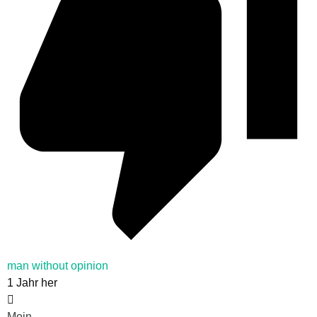
man without opinion
1 Jahr her
Moin,