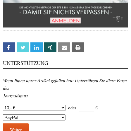
Facebook
Twitter
Linkedin
Xing
Email
Print
UNTERSTÜTZUNG
Wenn Ihnen unser Artikel gefallen hat: Unterstützen Sie diese Form
des
Journalismus.
oder
€
Weiter