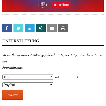
Facebook
Twitter
Linkedin
Xing
Email
Print
UNTERSTÜTZUNG
Wenn Ihnen unser Artikel gefallen hat: Unterstützen Sie diese Form
des
Journalismus.
oder
€
Weiter