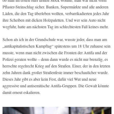
ob man im ersten oder dritten Stock wohnte, man war nicht vorm
Pflaster-Steinschlag sicher. Banken, Supermärkte und alle anderen
Läden, die den Tag überleben wollten, verbarrikadierten jedes Jahr
ihre Scheiben mit dicken Holzpaletten. Und wer sein Auto nicht
wegfuhr, hatte am nächsten Tag im schlechtesten Fall keines mehr.
Schon als ich in der Grundschule war, wusste jeder, dass man am
„antikapitalistischen Kampftag“ spätestens um 18 Uhr zuhause sein
musste, wenn man nicht zwischen die Fronten der Antifa und der
Polizei geraten wollte – denn dann wurde es nicht nur brenzlig, es
herrschte regelrecht Krieg auf den Straßen. Einer, der in den letzten
zehn Jahren dank großer Straßenfeste immer beschaulicher wurde.
Dieses Jahr gibt es aber kein Fest, dafür viel Wut und neue
aggressive und antisemitische Antifa-Gruppen. Die Gewalt könnte
damit erneut eskalieren.