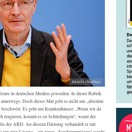
IMAGO / NurPhoto
s Genre in deutschen Medien geworden. In dieser Rubrik
r unterwegs. Doch dieses Mal geht es nicht um „absolute
D) beschwört. Es geht um Krankenhäuser: „Wenn wir da
sch reagieren, kommt es zu Schließungen“, warnt der
lin
der ARD. An diesem Dienstag verhandelt er mit
P) um eine Lösung – ein neues „Sondervermögen“ werde