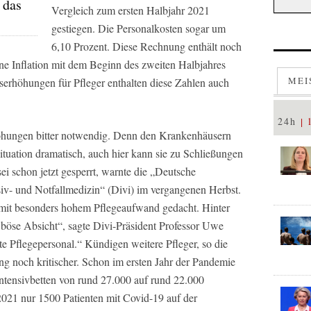
 das
Vergleich zum ersten Halbjahr 2021
gestiegen. Die Personalkosten sogar um
6,10 Prozent. Diese Rechnung enthält noch
eine Inflation mit dem Beginn des zweiten Halbjahres
MEI
erhöhungen für Pfleger enthalten diese Zahlen auch
24h
öhungen bitter notwendig. Denn den Krankenhäusern
 Situation dramatisch, auch hier kann sie zu Schließungen
ei schon jetzt gesperrt, warnte die „Deutsche
nsiv- und Notfallmedizin“ (Divi) im vergangenen Herbst.
 mit besonders hohem Pflegeaufwand gedacht. Hinter
 böse Absicht“, sagte Divi-Präsident Professor Uwe
lte Pflegepersonal.“ Kündigen weitere Pfleger, so die
g noch kritischer. Schon im ersten Jahr der Pandemie
 Intensivbetten von rund 27.000 auf rund 22.000
021 nur 1500 Patienten mit Covid-19 auf der