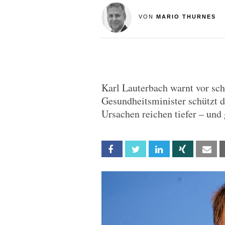
VON
MARIO THURNES
Karl Lauterbach warnt vor sc
Gesundheitsminister schützt d
Ursachen reichen tiefer – und
Facebook
Twitter
Linkedin
Xing
Em