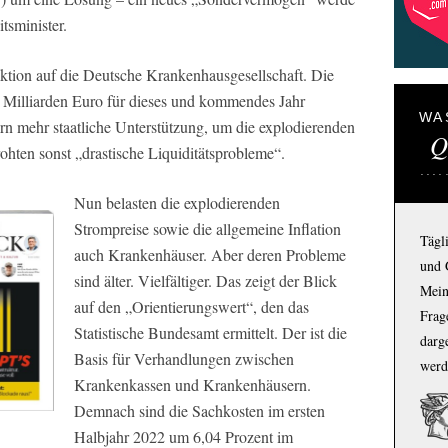
tsminister.
ktion auf die Deutsche Krankenhausgesellschaft. Die
5 Milliarden Euro für dieses und kommendes Jahr
WA
n mehr staatliche Unterstützung, um die explodierenden
Q
ohten sonst „drastische Liquiditätsprobleme“.
Nun belasten die explodierenden
Strompreise sowie die allgemeine Inflation
Tägl
auch Krankenhäuser. Aber deren Probleme
und 
sind älter. Vielfältiger. Das zeigt der Blick
Mein
auf den „Orientierungswert“, den das
Frage
Statistische Bundesamt ermittelt. Der ist die
darg
Basis für Verhandlungen zwischen
werd
Krankenkassen und Krankenhäusern.
Demnach sind die Sachkosten im ersten
Halbjahr 2022 um 6,04 Prozent im