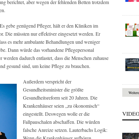
gung berichtet, aber wegen der fehlenden Betten trotzdem
en.
 Es gebe genügend Pfleger, hält er den Kliniken im
Die müssten nur effektiver eingesetzt werden. Er
 dass es mehr ambulante Behandlungen und weniger
be. Dann würde das vorhandene Pflegepersonal
er werden dadurch entlastet, dass die Menschen zuhause
end gesund sind, um keine Pflege zu brauchen.
Außerdem verspricht der
Gesundheitsminister die größte
Weiter
Gesundheitsreform seit 20 Jahren. Die
Krankenhäuser seien „zu ökonomisch“
VIDE
eingestellt. Deswegen wolle er die
Fallpauschalen abschaffen. Die würden
falsche Anreize setzen. Lauterbachs Logik:
Wenn die Krankenhäuser aufhören,