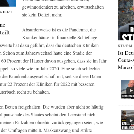
gewinnorientiert zu arbeiten, erwirtschaften
GIERT
sie kein Defizit mehr.
ne
Absurderweise ist es die Pandemie, die
teilt
Krankenhäuser in finanzielle Schieflage
swelle hat dazu geführt, dass die deutschen Kliniken
STURM 
Ist Deu
er. Schon zum Jahreswechsel hatte eine Studie der
Ceuta-
 60 Prozent der Häuser davon ausgehen, dass sie im Jahr
Marco 
ppelt so viele wie im Jahr 2020. Eine solch schlechte
 die Krankenhausgesellschaft mit, seit sie diese Daten
 nur 22 Prozent der Kliniken für 2022 mit besseren
uterbach recht zu behalten.
 Betten freigehalten. Die wurden aber nicht so häufig
llpauschale des Staates scheint den Leerstand nicht
emeinen Fallzahlen ohnehin zurückgegangen seien, wie
h der Umfragen mitteilt. Maskenzwang und strikte