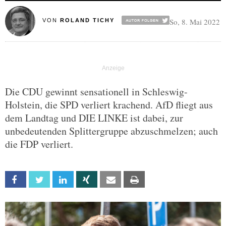
So, 8. Mai 2022
VON
ROLAND TICHY
Die CDU gewinnt sensationell in Schleswig-
Holstein, die SPD verliert krachend. AfD fliegt aus
dem Landtag und DIE LINKE ist dabei, zur
unbedeutenden Splittergruppe abzuschmelzen; auch
die FDP verliert.
Facebook
Twitter
Linkedin
Xing
Email
Print