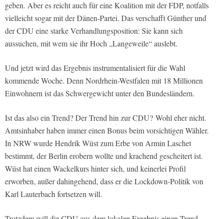
geben. Aber es reicht auch für eine Koalition mit der FDP, notfalls
vielleicht sogar mit der Dänen-Partei. Das verschafft Günther und
der CDU eine starke Verhandlungsposition: Sie kann sich
aussuchen, mit wem sie ihr Hoch „Langeweile“ auslebt.
Und jetzt wird das Ergebnis instrumentalisiert für die Wahl
kommende Woche. Denn Nordrhein-Westfalen mit 18 Millionen
Einwohnern ist das Schwergewicht unter den Bundesländern.
Ist das also ein Trend? Der Trend hin zur CDU? Wohl eher nicht.
Amtsinhaber haben immer einen Bonus beim vorsichtigen Wähler.
In NRW wurde Hendrik Wüst zum Erbe von Armin Laschet
bestimmt, der Berlin erobern wollte und krachend gescheitert ist.
Wüst hat einen Wackelkurs hinter sich, und keinerlei Profil
erworben, außer dahingehend, dass er die Lockdown-Politik von
Karl Lauterbach fortsetzen will.
Trotzdem will die CDU aus dem lokalen Ergebnis einen Trend