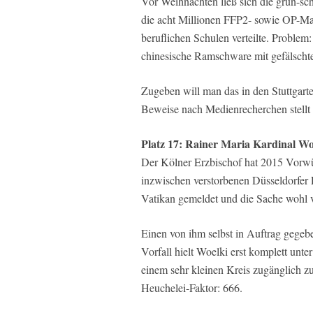
Vor Weihnachten ließ sich die grün-sch
die acht Millionen FFP2- sowie OP-Ma
beruflichen Schulen verteilte. Problem
chinesische Ramschware mit gefälschte
Zugeben will man das in den Stuttgarte
Beweise nach Medienrecherchen stellt
Platz 17: Rainer Maria Kardinal Wo
Der Kölner Erzbischof hat 2015 Vorwü
inzwischen verstorbenen Düsseldorfer P
Vatikan gemeldet und die Sache wohl v
Einen von ihm selbst in Auftrag gege
Vorfall hielt Woelki erst komplett unt
einem sehr kleinen Kreis zugänglich z
Heuchelei-Faktor: 666.