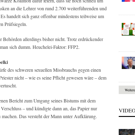
warze Koalition dafür feiern, dass sie noch schnell um
sken an die Lehrer von rund 2.700 weiterführenden und
: Es handelt sich ganz offenbar mindestens teilweise um
n Prüfsiegeln.
r Behörden allerdings bisher nicht. Trotz erdrückender
 man sich dumm. Heuchelei-Faktor: FFP2.
elki
rfe des schweren sexuellen Missbrauchs gegen einen
riester nicht – wie es seine Pflicht gewesen wäre – dem
ertuscht.
Weiter
benen Bericht zum Umgang seines Bistums mit dem
er Verschluss – und kündigte dann an, das Papier nur
VIDE
u machen. Das versteht der Mann unter Aufklärung.