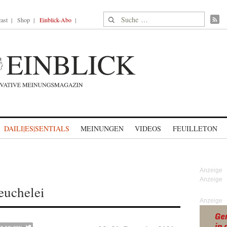
Suche nach:
ast
Shop
Einblick-Abo
DAILI|ES|SENTIALS
MEINUNGEN
VIDEOS
FEUILLETON
euchelei
Anzeige