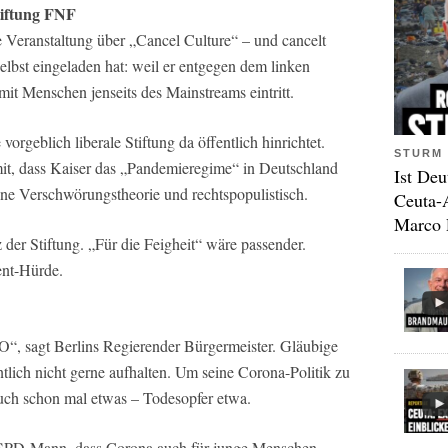
tiftung FNF
 Veranstaltung über „Cancel Culture“ – und cancelt
selbst eingeladen hat: weil er entgegen dem linken
it Menschen jenseits des Mainstreams eintritt.
orgeblich liberale Stiftung da öffentlich hinrichtet.
STURM 
it, dass Kaiser das „Pandemieregime“ in Deutschland
Ist Deu
 eine Verschwörungstheorie und rechtspopulistisch.
Ceuta-
Marco 
 der Stiftung. „Für die Feigheit“ wäre passender.
ent-Hürde.
O“, sagt Berlins Regierender Bürgermeister. Gläubige
ntlich nicht gerne aufhalten. Um seine Corona-Politik zu
 auch schon mal etwas – Todesopfer etwa.
r SPD-Mann, dass Corona auch für junge Menschen