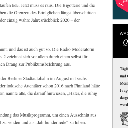
aufen ließ. Jetzt muss es raus. Die Bigotterie und die
en die Grenzen des Erträglichen längst überschritten.
er einzig wahre Jahresrückblick 2020 – der
WA
Q
nnt, und das ist auch gut so. Die Radio-Moderatorin
.2 zeichnet sich vor allem durch einen selbst für
chen Drang zur Publikumsbelehrung aus.
Tägl
und 
der Berliner Stadtautobahn im August mit sechs
Mein
der irakische Attentäter schon 2016 nach Finnland hätte
Frage
 nannte alle, die darauf hinwiesen, „Hater, die ruhig
darg
werd
Sendung das Musikprogramm, um einen Ausschnitt aus
 zu senden und als „Jahrhundertrede“ zu loben.