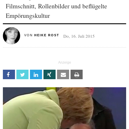
Filmschnitt, Rollenbilder und beflügelte
Empörungskultur
Do, 16. Juli 2015
VON
HEIKE ROST
Facebook
Twitter
Linkedin
Xing
Email
Print