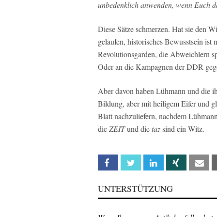
unbedenklich anwenden, wenn Euch das 
Diese Sätze schmerzen. Hat sie den 
gelaufen, historisches Bewusstsein ist
Revolutionsgarden, die Abweichlern spi
Oder an die Kampagnen der DDR gege
Aber davon haben Lühmann und die ihr
Bildung, aber mit heiligem Eifer und g
Blatt nachzuliefern, nachdem Lühmann 
die
ZEIT
und die
taz
sind ein Witz.
Facebook
Twitter
Linkedin
Xing
Em
UNTERSTÜTZUNG