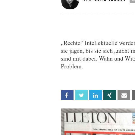
VON
SOFIA TAXIDIS
„Rechte“ Intellektuelle werde
sie jagen, bis sie sich „nic
sind mit dabei. Wahn und Witz
Problem.
Facebook
Twitter
Linkedin
Xing
Em