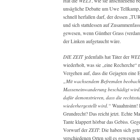
Hat die
WELT
, wie sie anschließend b
unsägliche Debatte um Uwe Tellkamp,
schnell herfallen darf, der dessen „TUR
und sich stattdessen auf Zusammenfa
gewesen, wenn Günther Grass (verdamm
der Linken aufgetaucht wäre.
DIE ZEIT
jedenfalls hat Täter der
WE
wiederholt, was sie „eine Recherche“ n
Vergehen auf, dass die Gejagten eine 
„Mit wachsendem Befremden beobachte
Masseneinwanderung beschädigt wird. W
dafür demonstrieren, dass die rechts
wiederhergestellt wird.“
Waaahnsinn! D
Grundrecht? Das reicht jetzt. Echte Ma
Tante klappert hörbar das Gebiss. Geg
Vorwurf der
ZEIT
: Die haben sich ge
verschiedenen Orten soll es gewesen s