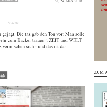
Sa, 24. März 2018
n gejagt. Die taz gab den Ton vor: Man solle
ht mehr zum Bäcker trauen“. ZEIT und WELT
 vermischen sich - und das ist das
ZUM A
ail
Print