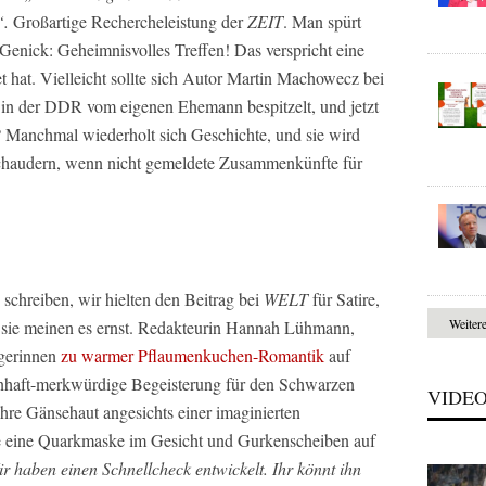
“.
Großartige Rechercheleistung der
ZEIT
. Man spürt
Genick: Geheimnisvolles Treffen! Das verspricht eine
et hat. Vielleicht sollte sich Autor Martin Machowecz bei
 in der DDR vom eigenen Ehemann bespitzelt, und jetzt
“? Manchmal wiederholt sich Geschichte, und sie wird
 schaudern, wenn nicht gemeldete Zusammenkünfte für
schreiben, wir hielten den Beitrag bei
WELT
für Satire,
Weiter
 sie meinen es ernst. Redakteurin Hannah Lühmann,
lgerinnen
zu warmer Pflaumenkuchen-Romantik
auf
henhaft-merkwürdige Begeisterung für den Schwarzen
VIDE
hre Gänsehaut angesichts einer imaginierten
ie eine Quarkmaske im Gesicht und Gurkenscheiben auf
r haben einen Schnellcheck entwickelt. Ihr könnt ihn