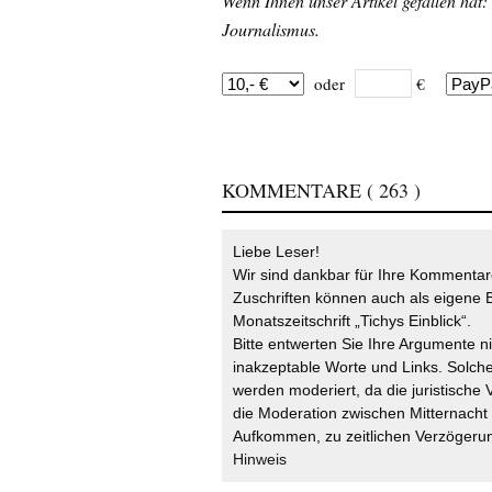
Wenn Ihnen unser Artikel gefallen hat:
Journalismus.
oder
€
KOMMENTARE
( 263 )
Liebe Leser!
Wir sind dankbar für Ihre Kommentare
Zuschriften können auch als eigene B
Monatszeitschrift „Tichys Einblick“.
Bitte entwerten Sie Ihre Argumente n
inakzeptable Worte und Links. Solche
werden moderiert, da die juristische 
die Moderation zwischen Mitternach
Aufkommen, zu zeitlichen Verzögerun
Hinweis