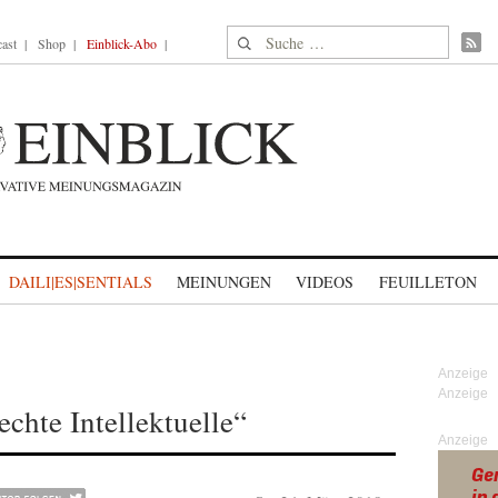
Suche nach:
ast
Shop
Einblick-Abo
DAILI|ES|SENTIALS
MEINUNGEN
VIDEOS
FEUILLETON
chte Intellektuelle“
Anzeige