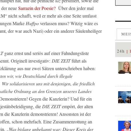
ehauptet hat, nur die peinliche
taz
persifliert, sowie die
 der neue
Sarrazin der Poesie?
Über den jeder mal
M“ nicht schafft, weil er mehr als eine Seite umfasst
ssungen Marke
Huffpo
verlassen muss? Witzig wäre es
t, der war auch Nazi) oder ein anderer Säulenheiliger
MEI
24h
LT
ganz ernst und seriös auf einer Fahndungsliste
ennt. Originell investigativ:
DIE ZEIT
führt als
Erklärung aus nur zwei Sätzen unterschrieben haben:
n wir, wie Deutschland durch illegale
ir solidarisieren uns mit denjenigen, die friedlich
staatliche Ordnung an den Grenzen unseres Landes
emonstrieren! Gegen die Kanzlerin? Und für ein
jestätsbeleidigung, die
DIE ZEIT
empört, der alten
en die Kanzlerin demonstrieren! Ansonsten ist der
troffen, schon mehrfach. Eine Zusammenrottung an
ein.
„Was bislang unbekannt war: Dieser Kreis der