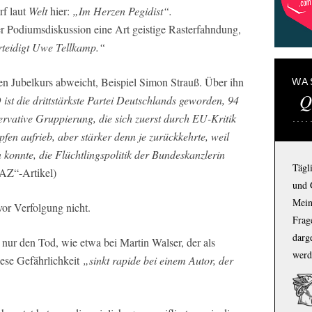
rf laut
Welt
hier:
„Im Herzen Pegidist“.
r Podiumsdiskussion eine Art geistige Rasterfahndung,
rteidigt Uwe Tellkamp.“
ten Jubelkurs abweicht, Beispiel Simon Strauß. Über ihn
WA
Q
 ist die drittstärkste Partei Deutschlands geworden, 94
ervative Gruppierung, die sich zuerst durch EU-Kritik
pfen aufrieb, aber stärker denn je zurückkehrte, weil
n konnte, die Flüchtlingspolitik der Bundeskanzlerin
Tägl
AZ“-Artikel)
und 
Mein
or Verfolgung nicht.
Frage
darg
 nur den Tod, wie etwa bei Martin Walser, der als
werd
iese Gefährlichkeit
„sinkt rapide bei einem Autor, der