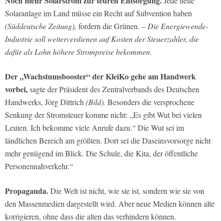
Noch mehr Solarstrom zur teuren Entsorgung.
Jede neue
Solaranlage im Land müsse ein Recht auf Subvention haben
(Süddeutsche Zeitung),
fordern die Grünen.
– Die Energiewende-
Industrie soll weiterverdienen auf Kosten der Steuerzahler, die
dafür als Lohn höhere Strompreise bekommen.
Der „Wachstumsbooster“ der KleiKo gehe am Handwerk
vorbei,
sagte der Präsident des Zentralverbands des Deutschen
Handwerks, Jörg Dittrich
(Bild).
Besonders die versprochene
Senkung der Stromsteuer komme nicht: „Es gibt Wut bei vielen
Leuten. Ich bekomme viele Anrufe dazu.“ Die Wut sei im
ländlichen Bereich am größten. Dort sei die Daseinsvorsorge nicht
mehr genügend im Blick. Die Schule, die Kita, der öffentliche
Personennahverkehr.“
Propaganda.
Die Welt ist nicht, wie sie ist, sondern wie sie von
den Massenmedien dargestellt wird. Aber neue Medien können alte
korrigieren, ohne dass die alten das verhindern können.