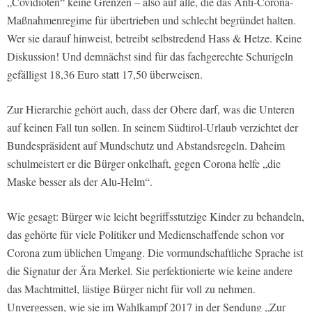
„Covidioten“ keine Grenzen – also auf alle, die das Anti-Corona-
Maßnahmenregime für übertrieben und schlecht begründet halten.
Wer sie darauf hinweist, betreibt selbstredend Hass & Hetze. Keine
Diskussion! Und demnächst sind für das fachgerechte Schurigeln
gefälligst 18,36 Euro statt 17,50 überweisen.
Zur Hierarchie gehört auch, dass der Obere darf, was die Unteren
auf keinen Fall tun sollen. In seinem Südtirol-Urlaub verzichtet der
Bundespräsident auf Mundschutz und Abstandsregeln. Daheim
schulmeistert er die Bürger onkelhaft, gegen Corona helfe „die
Maske besser als der Alu-Helm“.
Wie gesagt: Bürger wie leicht begriffsstutzige Kinder zu behandeln,
das gehörte für viele Politiker und Medienschaffende schon vor
Corona zum üblichen Umgang. Die vormundschaftliche Sprache ist
die Signatur der Ära Merkel. Sie perfektionierte wie keine andere
das Machtmittel, lästige Bürger nicht für voll zu nehmen.
Unvergessen, wie sie im Wahlkampf 2017 in der Sendung „Zur