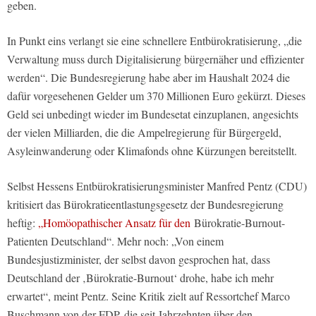
geben.
In Punkt eins verlangt sie eine schnellere Entbürokratisierung, „die
Verwaltung muss durch Digitalisierung bürgernäher und effizienter
werden“. Die Bundesregierung habe aber im Haushalt 2024 die
dafür vorgesehenen Gelder um 370 Millionen Euro gekürzt. Dieses
Geld sei unbedingt wieder im Bundesetat einzuplanen, angesichts
der vielen Milliarden, die die Ampelregierung für Bürgergeld,
Asyleinwanderung oder Klimafonds ohne Kürzungen bereitstellt.
Selbst Hessens Entbürokratisierungsminister Manfred Pentz (CDU)
kritisiert das Bürokratieentlastungsgesetz der Bundesregierung
heftig:
„Homöopathischer Ansatz für den
Bürokratie-Burnout-
Patienten Deutschland“. Mehr noch: „Von einem
Bundesjustizminister, der selbst davon gesprochen hat, dass
Deutschland der ‚Bürokratie-Burnout‘ drohe, habe ich mehr
erwartet“, meint Pentz. Seine Kritik zielt auf Ressortchef Marco
Buschmann von der FDP, die seit Jahrzehnten über den