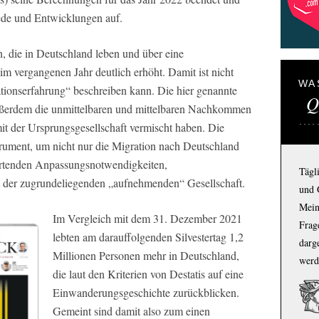
ede und Entwicklungen auf.
, die in Deutschland leben und über eine
m vergangenen Jahr deutlich erhöht. Damit ist nicht
WA
ationserfahrung“ beschreiben kann. Die hier genannte
Q
außerdem die unmittelbaren und mittelbaren Nachkommen
mit der Ursprungsgesellschaft vermischt haben. Die
trument, um nicht nur die Migration nach Deutschland
wartenden Anpassungsnotwendigkeiten,
Tägl
t der zugrundeliegenden „aufnehmenden“ Gesellschaft.
und 
Mein
Im Vergleich mit dem 31. Dezember 2021
Frage
lebten am darauffolgenden Silvestertag 1,2
darg
Millionen Personen mehr in Deutschland,
werd
die laut den Kriterien von Destatis auf eine
Einwanderungsgeschichte zurückblicken.
Gemeint sind damit also zum einen