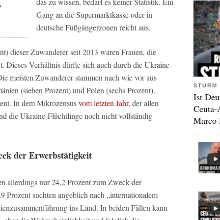
,
das zu wissen, bedarf es keiner Statistik. Ein
Gang an die Supermarktkasse oder in
deutsche Fußgängerzonen reicht aus.
ent) dieser Zuwanderer seit 2013 waren Frauen, die
. Dieses Verhältnis dürfte sich auch durch die Ukraine-
 Die meisten Zuwanderer stammen nach wie vor aus
STURM 
änien (sieben Prozent) und Polen (sechs Prozent).
Ist Deu
ozent. In dem Mikrozensus
vom letzten Jahr,
der allen
Ceuta-
d die Ukraine-Flüchtlinge noch nicht vollständig
Marco 
ck der Erwerbstätigkeit
n allerdings nur 24,2 Prozent zum Zweck der
,9 Prozent suchten angeblich nach „internationalem
lienzusammenführung ins Land. In beiden Fällen kann