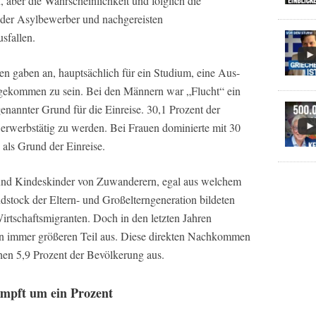
 aber die Wahrscheinlichkeit und folglich die
(der Asylbewerber und nachgereisten
usfallen.
en gaben an, hauptsächlich für ein Studium, eine Aus-
gekommen zu sein. Bei den Männern war „Flucht“ ein
enannter Grund für die Einreise. 30,1 Prozent der
werbstätig zu werden. Bei Frauen dominierte mit 30
als Grund der Einreise.
nd Kindeskinder von Zuwanderern, egal aus welchem
tock der Eltern- und Großelterngeneration bildeten
Wirtschaftsmigranten. Doch in den letzten Jahren
en immer größeren Teil aus. Diese direkten Nachkommen
hen 5,9 Prozent der Bevölkerung aus.
mpft um ein Prozent