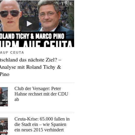
AUF CEUTA
tschland das nächste Ziel? –
Analyse mit Roland Tichy &
Pino
Club der Versager: Peter
Hahne rechnet mit der CDU
ab
Ceuta-Krise: 65.000 fallen in
die Stadt ein – wie Spanien
ein neues 2015 verhindert