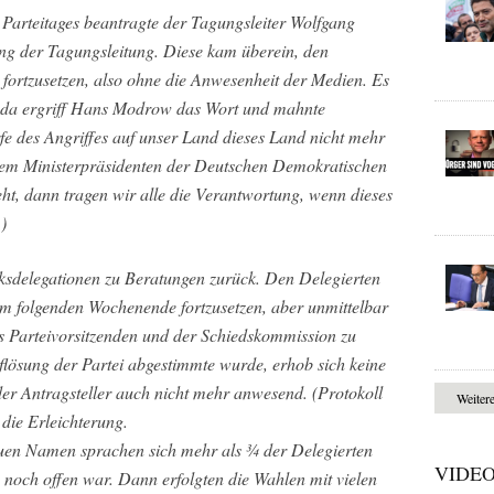
 Parteitages beantragte der Tagungsleiter Wolfgang
ung der Tagungsleitung. Diese kam überein, den
g fortzusetzen, also ohne die Anwesenheit der Medien. Es
, da ergriff Hans Modrow das Wort und mahnte
fe des Angriffes auf unser Land dieses Land nicht mehr
, dem Ministerpräsidenten der Deutschen Demokratischen
teht, dann tragen wir alle die Verantwortung, wenn dieses
)
rksdelegationen zu Beratungen zurück. Den Delegierten
m folgenden Wochenende fortzusetzen, aber unmittelbar
es Parteivorsitzenden und der Schiedskommission zu
flösung der Partei abgestimmte wurde, erhob sich keine
der Antragsteller auch nicht mehr anwesend. (Protokoll
Weiter
die Erleichterung.
uen Namen sprachen sich mehr als ¾ der Delegierten
VIDE
noch offen war. Dann erfolgten die Wahlen mit vielen