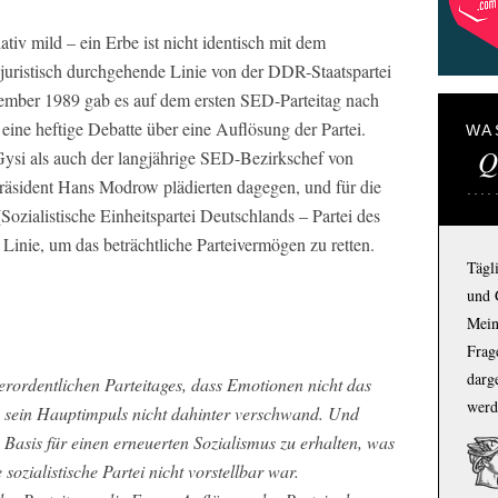
lativ mild – ein Erbe ist nicht identisch mit dem
ne juristisch durchgehende Linie von der DDR-Staatspartei
ember 1989 gab es auf dem ersten SED-Parteitag nach
eine heftige Debatte über eine Auflösung der Partei.
WA
Q
Gysi als auch der langjährige SED-Bezirkschef von
äsident Hans Modrow plädierten dagegen, und für die
alistische Einheitspartei Deutschlands – Partei des
 Linie, um das beträchtliche Parteivermögen zu retten.
Tägl
und 
Mein
Frage
darg
erordentlichen Parteitages, dass Emotionen nicht das
werd
 sein Hauptimpuls nicht dahinter verschwand. Und
 Basis für einen erneuerten Sozialismus zu erhalten, was
sozialistische Partei nicht vorstellbar war.