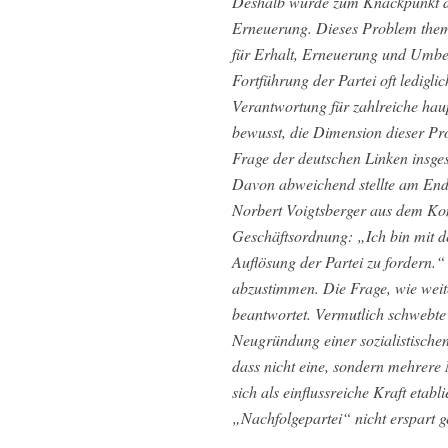
Deshalb wurde zum Knackpunkt des
Erneuerung. Dieses Problem thema
für Erhalt, Erneuerung und Umben
Fortführung der Partei oft ledigl
Verantwortung für zahlreiche haup
bewusst, die Dimension dieser Prob
Frage der deutschen Linken insge
Davon abweichend stellte am End
Norbert Voigtsberger aus dem Kom
Geschäftsordnung: „Ich bin mit de
Auflösung der Partei zu fordern.“
abzustimmen. Die Frage, wie weite
beantwortet. Vermutlich schwebt
Neugründung einer sozialistischen 
dass nicht eine, sondern mehrere
sich als einflussreiche Kraft etab
„Nachfolgepartei“ nicht erspart g