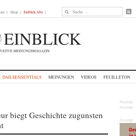
Suche nach:
ast
Shop
Einblick-Abo
DAILI|ES|SENTIALS
MEINUNGEN
VIDEOS
FEUILLETON
r biegt Geschichte zugunsten
Anzeige
ht