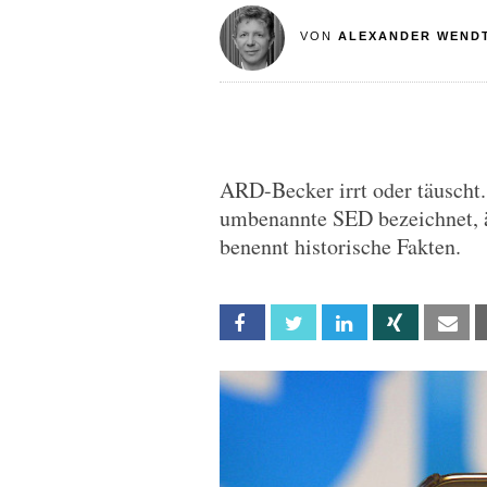
VON
ALEXANDER WEND
ARD-Becker irrt oder täuscht.
umbenannte SED bezeichnet, ä
benennt historische Fakten.
Facebook
Twitter
Linkedin
Xing
Em