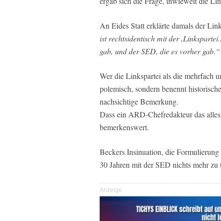
ergab sich die Frage, inwieweit die Lin
An Eides Statt erklärte damals der Li
ist rechtsidentisch mit der ,Linksparte
gab, und der SED, die es vorher gab.“
Wer die Linkspartei als die mehrfach 
polemisch, sondern benennt historisch
nachsichtige Bemerkung.
Dass ein ARD-Chefredakteur das alles e
bemerkenswert.
Beckers Insinuation, die Formulierung
30 Jahren mit der SED nichts mehr zu t
Anzeige