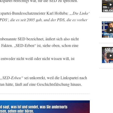
kspartei berechtigt war, für die SED zu sprechen.
nkspartei-Bundesschatzmeister Karl Holluba:
„,Die Linke‘
i.PDS‘, die es seit 2005 gab, und der PDS, die es vorher
umbenannte SED bezeichnet, äußert sich also nicht
e Fakten. „SED-Erben“ ist, siehe oben, schon eine
ntweder nicht weiß oder nicht wissen will, ist
„SED-Erben“
sei unkorrekt, weil die Linkspartei nach
un hätte, läuft auf eine Geschichtsfälschung hinaus.