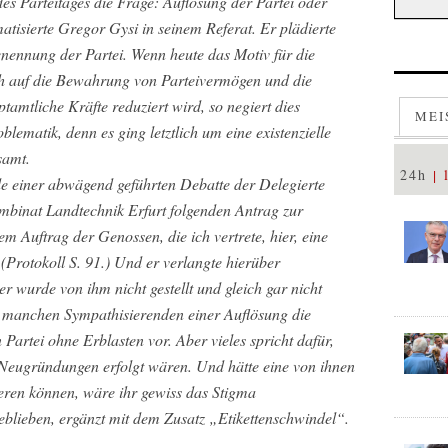
 Parteitages die Frage: Auflösung der Partei oder
tisierte Gregor Gysi in seinem Referat. Er plädierte
ennung der Partei. Wenn heute das Motiv für die
ich auf die Bewahrung von Parteivermögen und die
tamtliche Kräfte reduziert wird, so negiert dies
MEI
lematik, denn es ging letztlich um eine existenzielle
samt.
24h
e einer abwägend geführten Debatte der Delegierte
binat Landtechnik Erfurt folgenden Antrag zur
m Auftrag der Genossen, die ich vertrete, hier, eine
 (Protokoll S. 91.) Und er verlangte hierüber
r wurde von ihm nicht gestellt und gleich gar nicht
e manchen Sympathisierenden einer Auflösung die
Partei ohne Erblasten vor. Aber vieles spricht dafür,
 Neugründungen erfolgt wären. Und hätte eine von ihnen
lieren können, wäre ihr gewiss das Stigma
eblieben, ergänzt mit dem Zusatz „Etikettenschwindel“.