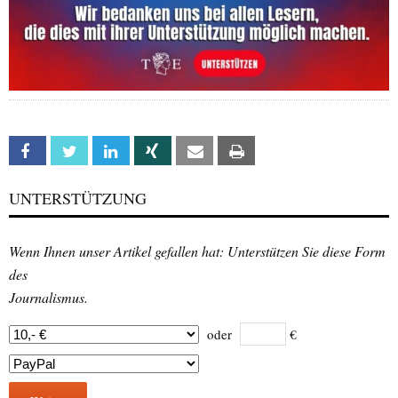
Facebook
Twitter
Linkedin
Xing
Email
Print
UNTERSTÜTZUNG
Wenn Ihnen unser Artikel gefallen hat: Unterstützen Sie diese Form
des
Journalismus.
oder
€