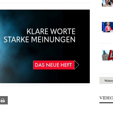
Weiter
VIDE
ail
Print