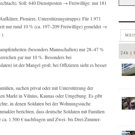
echtach). Soll: 640 Dienstposten → Freiwillige: nur 181
, Aufklärer, Pioniere, Unterstützungstrupps): Für 1.971
it nur rund 10 % (ca. 197–209 Freiwillige) gemeldet →
 ).
MEI
 Kampfeinheiten (besonders Mannschaften) nur 28–47 %
24h
Bereichen gar nur 10 %. Besonders bei
aten) ist der Mangel groß; bei Offizieren sieht es besser
amilien, suchen privat oder mit Unterstützung der
n Markt in Vilnius, Kaunas oder Umgebung. Es gibt
ichte, in denen Soldaten bei der Wohnungssuche
nmakler berichten, dass deutsche Soldaten mit Familien
ca. 1.500 € nachfragen und Zwei- bis Drei-Zimmer-