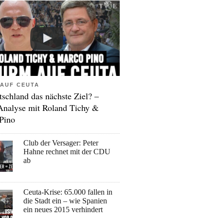
AUF CEUTA
tschland das nächste Ziel? –
Analyse mit Roland Tichy &
Pino
Club der Versager: Peter
Hahne rechnet mit der CDU
ab
Ceuta-Krise: 65.000 fallen in
die Stadt ein – wie Spanien
ein neues 2015 verhindert