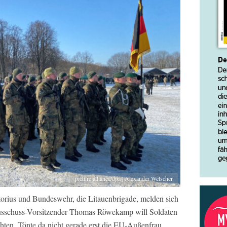
picture alliance/dpa | Alexander Welscher
torius und Bundeswehr, die Litauenbrigade, melden sich
ausschuss-Vorsitzender Thomas Röwekamp will Soldaten
ichten. Tönte da nicht gerade erst die EU-Außenfrau