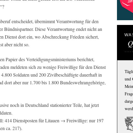
e“?
beruf entscheidet, übernimmt Verantwortung für den
rer Bündnispartner. Diese Verantwortung endet nicht an
WA
en Dienst dort ein, wo Abschreckung Frieden sichert,
Q
st aber nicht so.
hen Papier des Verteidigungsministeriums berichtet,
aden meldeten sich zu wenige Freiwillige für den Dienst
Tägl
 4.800 Soldaten und 200 Zivilbeschäftigte dauerhaft in
und 
ind dort aber nur 1.700 bis 1.800 Bundeswehrangehörige,
Mein
Frage
darg
sive noch in Deutschland stationierter Teile, hat jetzt
werd
ldaten.
ll: 414 Dienstposten für Litauen → Freiwillige: nur 197
len ca. 217).