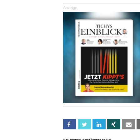
Anzeige
Facebook
Twitter
Linkedin
Xing
Em