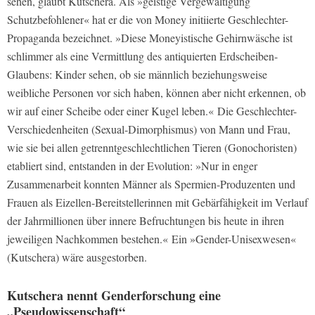
sehen, glaubt Kutschera. Als »geistige Vergewaltigung
Schutzbefohlener« hat er die von Money initiierte Geschlechter-
Propaganda bezeichnet. »Diese Moneyistische Gehirnwäsche ist
schlimmer als eine Vermittlung des antiquierten Erdscheiben-
Glaubens: Kinder sehen, ob sie männlich beziehungsweise
weibliche Personen vor sich haben, können aber nicht erkennen, ob
wir auf einer Scheibe oder einer Kugel leben.« Die Geschlechter-
Verschiedenheiten (Sexual-Dimorphismus) von Mann und Frau,
wie sie bei allen getrenntgeschlechtlichen Tieren (Gonochoristen)
etabliert sind, entstanden in der Evolution: »Nur in enger
Zusammenarbeit konnten Männer als Spermien-Produzenten und
Frauen als Eizellen-Bereitstellerinnen mit Gebärfähigkeit im Verlauf
der Jahrmillionen über innere Befruchtungen bis heute in ihren
jeweiligen Nachkommen bestehen.« Ein »Gender-Unisexwesen«
(Kutschera) wäre ausgestorben.
Kutschera nennt Genderforschung eine
„Pseudowissenschaft“