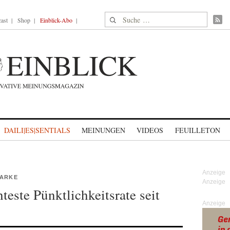
Suche nach:
ast
Shop
Einblick-Abo
DAILI|ES|SENTIALS
MEINUNGEN
VIDEOS
FEUILLETON
MARKE
teste Pünktlichkeitsrate seit
Anzeige