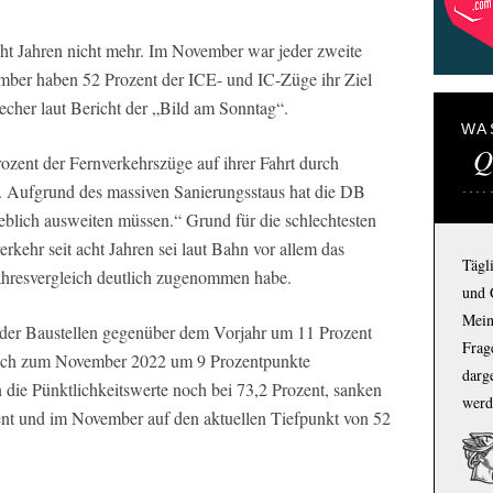
cht Jahren nicht mehr. Im November war jeder zweite
mber haben 52 Prozent der ICE- und IC-Züge ihr Ziel
recher laut Bericht der „Bild am Sonntag“.
WA
Q
zent der Fernverkehrszüge auf ihrer Fahrt durch
. Aufgrund des massiven Sanierungsstaus hat die DB
blich ausweiten müssen.“ Grund für die schlechtesten
rkehr seit acht Jahren sei laut Bahn vor allem das
Tägl
ahresvergleich deutlich zugenommen habe.
und 
Mein
der Baustellen gegenüber dem Vorjahr um 11 Prozent
Frage
gleich zum November 2022 um 9 Prozentpunkte
darg
die Pünktlichkeitswerte noch bei 73,2 Prozent, sanken
werd
zent und im November auf den aktuellen Tiefpunkt von 52