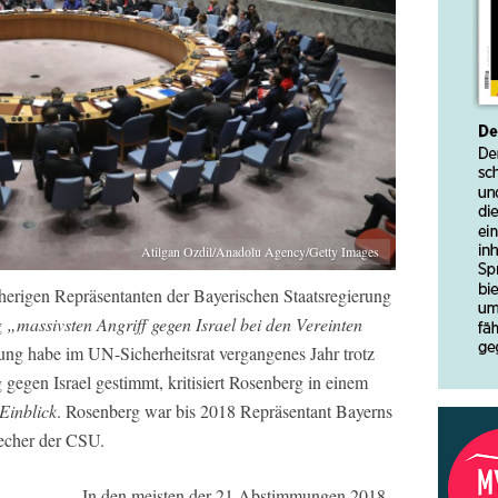
Atilgan Ozdil/Anadolu Agency/Getty Images
erigen Repräsentanten der Bayerischen Staatsregierung
g
„massivsten Angriff gegen Israel bei den Vereinten
ng habe im UN-Sicherheitsrat vergangenes Jahr trotz
g gegen Israel gestimmt, kritisiert Rosenberg in einem
Einblick
. Rosenberg war bis 2018 Repräsentant Bayerns
recher der CSU.
In den meisten der 21 Abstimmungen 2018,