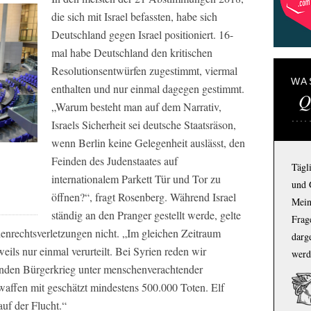
die sich mit Israel befassten, habe sich
Deutschland gegen Israel positioniert. 16-
mal habe Deutschland den kritischen
Resolutionsentwürfen zugestimmt, viermal
WA
enthalten und nur einmal dagegen gestimmt.
Q
„Warum besteht man auf dem Narrativ,
Israels Sicherheit sei deutsche Staatsräson,
wenn Berlin keine Gelegenheit auslässt, den
Feinden des Judenstaates auf
Tägl
internationalem Parkett Tür und Tor zu
und 
öffnen?“
, fragt Rosenberg. Während Israel
Mein
ständig an den Pranger gestellt werde, gelte
Frage
enrechtsverletzungen nicht.
„Im gleichen Zeitraum
darg
ils nur einmal verurteilt. Bei Syrien reden wir
werd
nden Bürgerkrieg unter menschenverachtender
ffen mit geschätzt mindestens 500.000 Toten. Elf
uf der Flucht.“