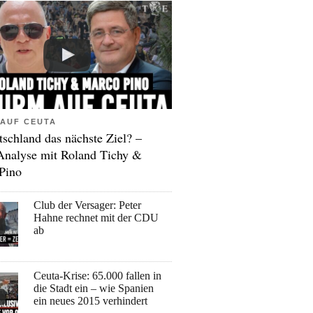
AUF CEUTA
tschland das nächste Ziel? –
Analyse mit Roland Tichy &
Pino
Club der Versager: Peter
Hahne rechnet mit der CDU
ab
Ceuta-Krise: 65.000 fallen in
die Stadt ein – wie Spanien
ein neues 2015 verhindert