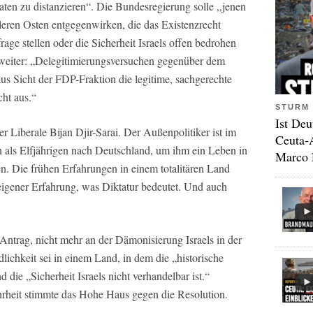
staaten zu distanzieren“. Die Bundesregierung solle „jenen
leren Osten entgegenwirken, die das Existenzrecht
nfrage stellen oder die Sicherheit Israels offen bedrohen
weiter: „Delegitimierungsversuchen gegenüber dem
 aus Sicht der FDP-Fraktion die legitime, sachgerechte
cht aus.“
STURM 
Ist Deu
er Liberale Bijan Djir-Sarai. Der Außenpolitiker ist im
Ceuta-
hn als Elfjährigen nach Deutschland, um ihm ein Leben in
Marco 
n. Die frühen Erfahrungen in einem totalitären Land
 eigener Erfahrung, was Diktatur bedeutet. Und auch
 Antrag, nicht mehr an der Dämonisierung Israels in der
ichkeit sei in einem Land, in dem die „historische
 die „Sicherheit Israels nicht verhandelbar ist.“
rheit stimmte das Hohe Haus gegen die Resolution.