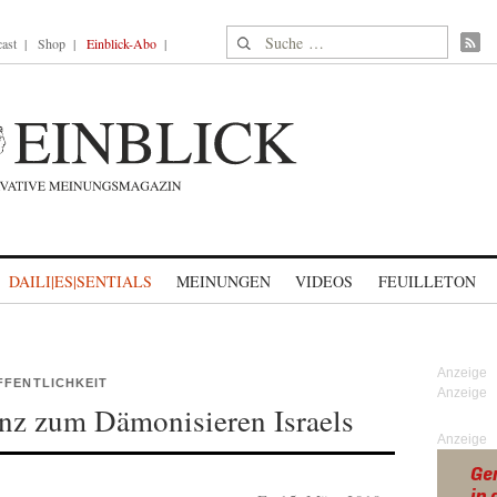
Suche nach:
ast
Shop
Einblick-Abo
DAILI|ES|SENTIALS
MEINUNGEN
VIDEOS
FEUILLETON
FFENTLICHKEIT
enz zum Dämonisieren Israels
Anzeige