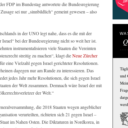
der FDP im Bundestag antwortete die Bundesregierung
 Zusage sei nur „sinnbildlich“ gemeint gewesen – also
chlands in der UNO legt nahe, dass es die mit der
WA
Q
Israel“ bei der Bundesregierung nicht so weit her ist.
hnten instrumentalisieren viele Staaten die Vereinten
stenzrecht streitig zu machen“, klagt die
Neue Zürcher
für eine Vielzahl gegen Israel gerichteter Resolutionen.
Tägl
cheinen dagegen nur am Rande zu interessieren. Das
und 
edet jedes Jahr mehr Resolutionen, die sich gegen Israel
Mein
 Staaten der Welt zusammen. Demnach wäre Israel der mit
Frage
kerrechtsverletzer der Welt.“
darg
werd
eralversammlung, die 2018 Staaten wegen angeblicher
isation verurteilten, richteten sich 21 gegen Israel –
 Staat im Nahen Osten. Die Diktaturen in Nordkorea, in