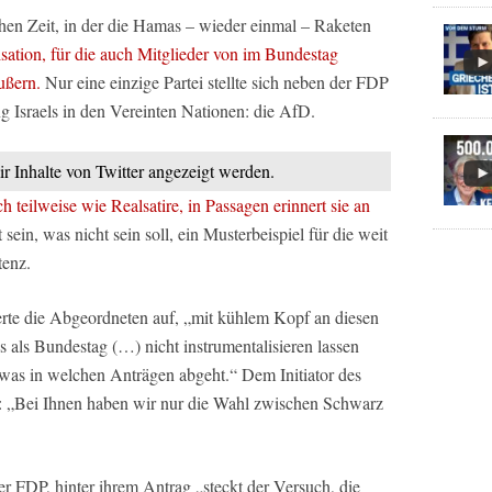
chen Zeit, in der die Hamas – wieder einmal – Raketen
sation, für die auch Mitglieder von im Bundestag
ußern.
Nur eine einzige Partei stellte sich neben der FDP
g Israels in den Vereinten Nationen: die AfD.
ir Inhalte von Twitter angezeigt werden.
 teilweise wie Realsatire, in Passagen erinnert sie an
in, was nicht sein soll, ein Musterbeispiel für die weit
tenz.
rte die Abgeordneten auf, „mit kühlem Kopf an diesen
 als Bundestag (…) nicht instrumentalisieren lassen
 was in welchen Anträgen abgeht.“ Dem Initiator des
r: „Bei Ihnen haben wir nur die Wahl zwischen Schwarz
er FDP, hinter ihrem Antrag „steckt der Versuch, die