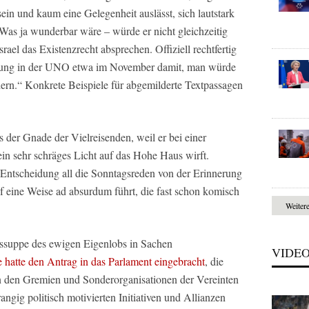
ein und kaum eine Gelegenheit auslässt, sich lautstark
 Was ja wunderbar wäre – würde er nicht gleichzeitig
srael das Existenzrecht absprechen. Offiziell rechtfertig
tung in der UNO etwa im November damit, man würde
ldern.“ Konkrete Beispiele für abgemilderte Textpassagen
der Gnade der Vielreisenden, weil er bei einer
in sehr schräges Licht auf das Hohe Haus wirft.
 Entscheidung all die Sonntagsreden von der Erinnerung
 eine Weise ad absurdum führt, die fast schon komisch
Weiter
itssuppe des ewigen Eigenlobs in Sachen
VIDE
e hatte den Antrag in das Parlament eingebracht
, die
in den Gremien und Sonderorganisationen der Vereinten
angig politisch motivierten Initiativen und Allianzen