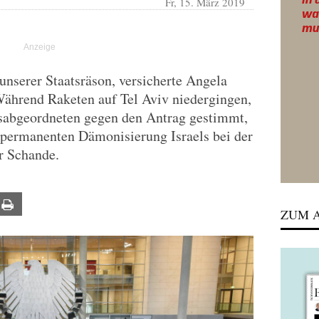
Fr, 15. März 2019
l unserer Staatsräson, versicherte Angela
Während Raketen auf Tel Aviv niedergingen,
sabgeordneten gegen den Antrag gestimmt,
permanenten Dämonisierung Israels bei der
r Schande.
ail
Print
ZUM A