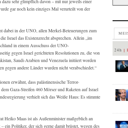
dazu sehr glimpflich davon – mit nur jeweils einer
rde gar noch kein einziges Mal verurteilt von der
ht dabei in der UNO, allen Merkel-Beteuerungen zum
MEI
 die Israel das Existenzrecht absprechen. Allein „im
tschland in einem Ausschuss der UNO-
24h
itig gegen Israel gerichteten Resolutionen zu, die von
kistan, Saudi-Arabien und Venezuela initiiert worden
en gegen andere Länder wurden nicht verabschiedet.“
onen erwähnt, dass palästinensische Terror-
 dem Gaza-Streifen 460 Mörser und Raketen auf Israel
undesregierung verhielt sich das Weiße Haus: Es stimmte
t Heiko Maas ist als Außenminister maßgeblich an
– ein Politiker, der sich gerne damit brüstet, wegen des