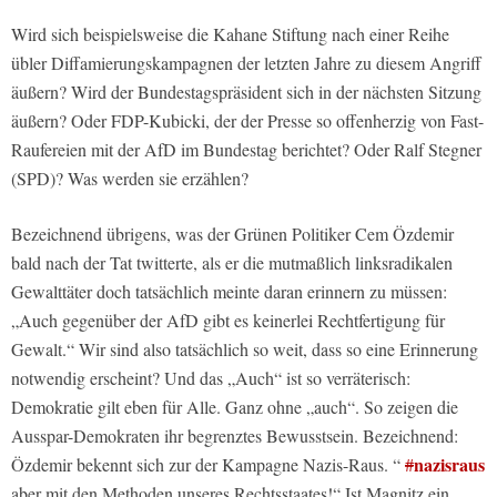
Wird sich beispielsweise die Kahane Stiftung nach einer Reihe
übler Diffamierungskampagnen der letzten Jahre zu diesem Angriff
äußern? Wird der Bundestagspräsident sich in der nächsten Sitzung
äußern? Oder FDP-Kubicki, der der Presse so offenherzig von Fast-
Raufereien mit der AfD im Bundestag berichtet? Oder Ralf Stegner
(SPD)? Was werden sie erzählen?
Bezeichnend übrigens, was der Grünen Politiker Cem Özdemir
bald nach der Tat twitterte, als er die mutmaßlich linksradikalen
Gewalttäter doch tatsächlich meinte daran erinnern zu müssen:
„Auch gegenüber der AfD gibt es keinerlei Rechtfertigung für
Gewalt.“ Wir sind also tatsächlich so weit, dass so eine Erinnerung
notwendig erscheint? Und das „Auch“ ist so verräterisch:
Demokratie gilt eben für Alle. Ganz ohne „auch“. So zeigen die
Ausspar-Demokraten ihr begrenztes Bewusstsein. Bezeichnend:
nazisraus
Özdemir bekennt sich zur der Kampagne Nazis-Raus. “
#
aber mit den Methoden unseres Rechtsstaates!“ Ist Magnitz ein