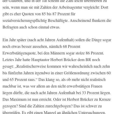
der Glauben, und in der Tat scheint die Zahl leicht übertrieben zu
sein, wenn man sie mit Zahlen der Arbeitsagentur vergleicht: Dort
gibt es eher Quoten von 85 bis 87 Prozent für
sozialversicherungspflichtig Beschäftigte. Anscheinend flunkern die
Befragten auch schon einmal etwas.
Ein Jahr später (nach acht Jahren Aufenthalt) sollen die Dinge sogar
noch etwas besser aussehen, nämlich 68 Prozent
Erwerbstätigenquote, bei den Männern sogar stolze 86 Prozent.
Letztes Jahr hatte Hauptautor Herbert Brücker dem BR noch
gesagt: „Realistischerweise kommen wir wahrscheinlich nach zehn
bis fünfzehn Jahren irgendwo in einer Größenordnung zwischen 60
und 65 Prozent raus.“ Das klang so, als ob mehr nicht realistisch
machbar ist, was vor allem an den nicht erwerbstätigen Frauen
liegen dürfte, die nach acht Jahren Aufenthalt bei 33 Prozent liegen.
Das Maximum ist nun erreicht. Oder ist Herbert Brücker zu Kreuze
gezogen? Sind die Zahlen zurechtgebogen? Das ist schwer zu
überprüfen. Es gibt einen Mangel an ähnlichen Untersuchungen.