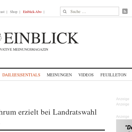
Suche nach:
ast
Shop
Einblick-Abo
DAILI|ES|SENTIALS
MEINUNGEN
VIDEOS
FEUILLETON
um erzielt bei Landratswahl
Anzeige
t