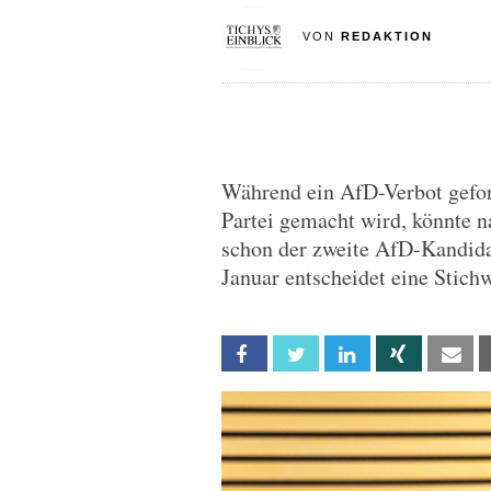
VON
REDAKTION
Während ein AfD-Verbot gefo
Partei gemacht wird, könnte 
schon der zweite AfD-Kandid
Januar entscheidet eine Stich
Facebook
Twitter
Linkedin
Xing
Em