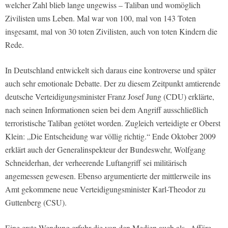
welcher Zahl blieb lange ungewiss – Taliban und womöglich
Zivilisten ums Leben. Mal war von 100, mal von 143 Toten
insgesamt, mal von 30 toten Zivilisten, auch von toten Kindern die
Rede.
In Deutschland entwickelt sich daraus eine kontroverse und später
auch sehr emotionale Debatte. Der zu diesem Zeitpunkt amtierende
deutsche Verteidigungsminister Franz Josef Jung (CDU) erklärte,
nach seinen Informationen seien bei dem Angriff ausschließlich
terroristische Taliban getötet worden. Zugleich verteidigte er Oberst
Klein: „Die Entscheidung war völlig richtig.“ Ende Oktober 2009
erklärt auch der Generalinspekteur der Bundeswehr, Wolfgang
Schneiderhan, der verheerende Luftangriff sei militärisch
angemessen gewesen. Ebenso argumentierte der mittlerweile ins
Amt gekommene neue Verteidigungsminister Karl-Theodor zu
Guttenberg (CSU).
Eine erste Wendung erfuhr die von den Medien auch als „Affäre