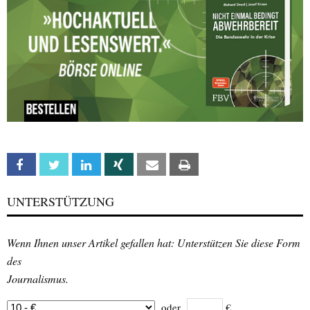
Facebook
Twitter
Linkedin
Xing
Email
Print
UNTERSTÜTZUNG
Wenn Ihnen unser Artikel gefallen hat: Unterstützen Sie diese Form
des
Journalismus.
oder
€