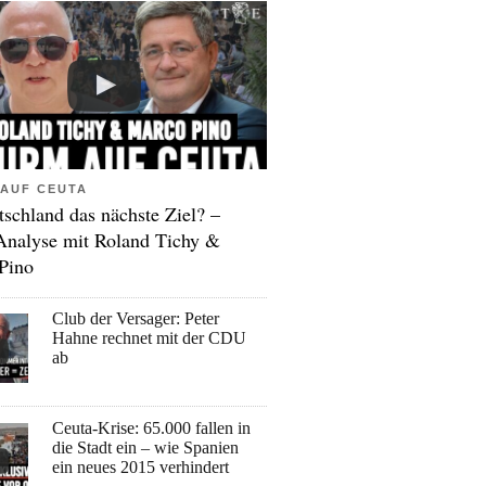
AUF CEUTA
tschland das nächste Ziel? –
Analyse mit Roland Tichy &
Pino
Club der Versager: Peter
Hahne rechnet mit der CDU
ab
Ceuta-Krise: 65.000 fallen in
die Stadt ein – wie Spanien
ein neues 2015 verhindert