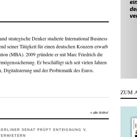
und strategische Denker studierte International Business
nd seiner Tätigkeit für einen deutschen Konzern erwarb
ation (MBA). 2009 gründete er mit Marc Friedrich die
ögenssicherung. Er beschäftigt sich seit vielen Jahren
 Digitalisierung und der Problematik des Euros.
das Reisen. Er kennt vier Kontinente und hat rund drei
ZUM A
ach – besucht. Angelsächsischer Pragmatismus,
ches Laissez-faire und südländisches Mañana sind ihm
eigener Erfahrung: Überall auf der Welt wollen die
» alle Artikel
achen. Doch jede Kultur hat ihre eigenen
 die Menschen haben ihre je eigenen Strategien
BERLINER SENAT PRÜFT ENTEIGNUNG V.
f die Sprünge zu helfen.
VERMIETERN