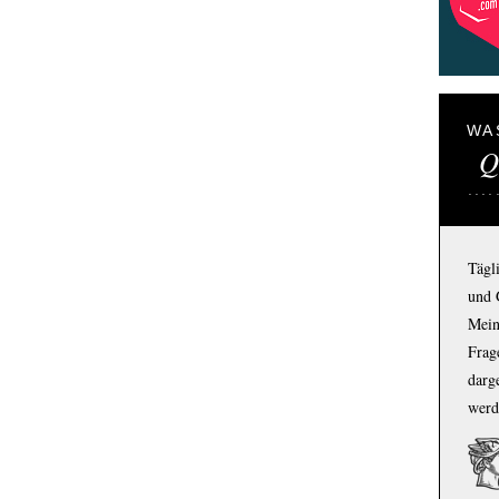
WA
Q
Tägl
und 
Mein
Frage
darg
werd