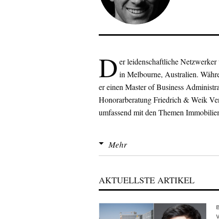
D
er leidenschaftliche Netzwerker 
in Melbourne, Australien. Währe
er einen Master of Business Administr
Honorarberatung Friedrich & Weik Verm
umfassend mit den Themen Immobilien,
Matthias Weiks große Leidenschaft ist 
Mehr
Dutzend Länder – etliche davon mehrf
asiatisches Effizienzdenken, französis
gleichermaßen vertraut. Weik weiß aus 
AKTUELLSTE ARTIKEL
Menschen das Beste aus ihrem Leben m
Vorstellungen vom „guten Leben“. Und
(manchmal auch Tricks), dem Glück au