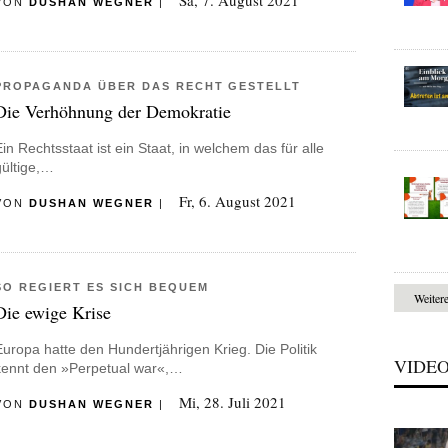
Sa, 7. August 2021
VON
DUSHAN WEGNER
|
PROPAGANDA ÜBER DAS RECHT GESTELLT
Die Verhöhnung der Demokratie
Ein Rechtsstaat ist ein Staat, in welchem das für alle
gültige,…
Fr, 6. August 2021
VON
DUSHAN WEGNER
|
SO REGIERT ES SICH BEQUEM
Weiter
Die ewige Krise
Europa hatte den Hundertjährigen Krieg. Die Politik
VIDE
kennt den »Perpetual war«,…
Mi, 28. Juli 2021
VON
DUSHAN WEGNER
|