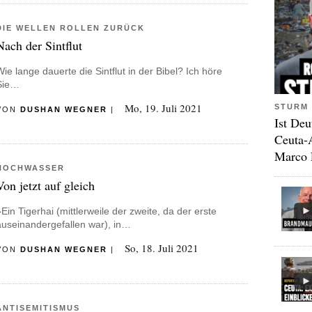
DIE WELLEN ROLLEN ZURÜCK
Nach der Sintflut
Wie lange dauerte die Sintflut in der Bibel? Ich höre
Sie…
Mo, 19. Juli 2021
STURM 
VON
DUSHAN WEGNER
|
Ist Deu
Ceuta-
Marco 
HOCHWASSER
Von jetzt auf gleich
»Ein Tigerhai (mittlerweile der zweite, da der erste
auseinandergefallen war), in…
So, 18. Juli 2021
VON
DUSHAN WEGNER
|
ANTISEMITISMUS