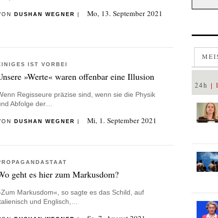
Mo, 13. September 2021
VON
DUSHAN WEGNER
|
MEI
EINIGES IST VORBEI
Unsere »Werte« waren offenbar eine Illusion
24h
Wenn Regisseure präzise sind, wenn sie die Physik
und Abfolge der…
Mi, 1. September 2021
VON
DUSHAN WEGNER
|
PROPAGANDASTAAT
Wo geht es hier zum Markusdom?
»Zum Markusdom«, so sagte es das Schild, auf
Italienisch und Englisch,…