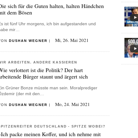
Die sich für die Guten halten, halten Händchen
mit dem Bösen
Es ist fünf Uhr morgens, ich bin aufgestanden und
habe mir…
Mi, 26. Mai 2021
VON
DUSHAN WEGNER
|
WIR ARBEITEN. ANDERE KASSIEREN
Wie verlottert ist die Politik? Der hart
arbeitende Bürger staunt und ärgert sich
Ein Grüner Bonze müsste man sein. Moralprediger
Özdemir (der mit den…
Mo, 24. Mai 2021
VON
DUSHAN WEGNER
|
SPITZENREITER DEUTSCHLAND - SPITZE WOBEI?
»Ich packe meinen Koffer, und ich nehme mit