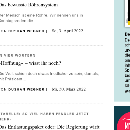
Das bewusste Röhrensystem
Der Mensch ist eine Röhre. Wir nennen uns in
Sonntagsreden die…
So, 3. April 2022
VON
DUSHAN WEGNER
|
IN VIER WÖRTERN
»Hoffnung« – wisst ihr noch?
Die Welt schien doch etwas friedlicher zu sein, damals,
mit Präsident…
Mi, 30. März 2022
VON
DUSHAN WEGNER
|
»TABELLE: SO VIEL HABEN PENDLER JETZT
MEHR«
Das Entlastungspaket oder: Die Regierung wirft