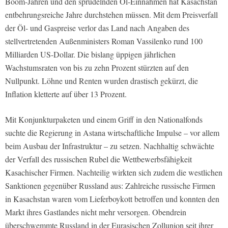
Boom-Jahren und den sprudelnden Öl-Einnahmen hat Kasachstan
entbehrungsreiche Jahre durchstehen müssen. Mit dem Preisverfall
der Öl- und Gaspreise verlor das Land nach Angaben des
stellvertretenden Außenministers Roman Vassilenko rund 100
Milliarden US-Dollar. Die bislang üppigen jährlichen
Wachstumsraten von bis zu zehn Prozent stürzten auf den
Nullpunkt. Löhne und Renten wurden drastisch gekürzt, die
Inflation kletterte auf über 13 Prozent.
Mit Konjunkturpaketen und einem Griff in den Nationalfonds
suchte die Regierung in Astana wirtschaftliche Impulse – vor allem
beim Ausbau der Infrastruktur – zu setzen. Nachhaltig schwächte
der Verfall des russischen Rubel die Wettbewerbsfähigkeit
Kasachischer Firmen. Nachteilig wirkten sich zudem die westlichen
Sanktionen gegenüber Russland aus: Zahlreiche russische Firmen
in Kasachstan waren vom Lieferboykott betroffen und konnten den
Markt ihres Gastlandes nicht mehr versorgen. Obendrein
überschwemmte Russland in der Eurasischen Zollunion seit ihrer