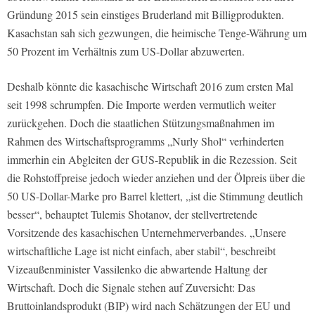
Gründung 2015 sein einstiges Bruderland mit Billigprodukten.
Kasachstan sah sich gezwungen, die heimische Tenge-Währung um
50 Prozent im Verhältnis zum US-Dollar abzuwerten.
Deshalb könnte die kasachische Wirtschaft 2016 zum ersten Mal
seit 1998 schrumpfen. Die Importe werden vermutlich weiter
zurückgehen. Doch die staatlichen Stützungsmaßnahmen im
Rahmen des Wirtschaftsprogramms „Nurly Shol“ verhinderten
immerhin ein Abgleiten der GUS-Republik in die Rezession. Seit
die Rohstoffpreise jedoch wieder anziehen und der Ölpreis über die
50 US-Dollar-Marke pro Barrel klettert, „ist die Stimmung deutlich
besser“, behauptet Tulemis Shotanov, der stellvertretende
Vorsitzende des kasachischen Unternehmerverbandes. „Unsere
wirtschaftliche Lage ist nicht einfach, aber stabil“, beschreibt
Vizeaußenminister Vassilenko die abwartende Haltung der
Wirtschaft. Doch die Signale stehen auf Zuversicht: Das
Bruttoinlandsprodukt (BIP) wird nach Schätzungen der EU und