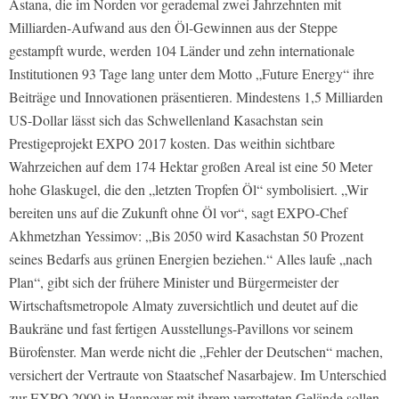
Astana, die im Norden vor gerademal zwei Jahrzehnten mit
Milliarden-Aufwand aus den Öl-Gewinnen aus der Steppe
gestampft wurde, werden 104 Länder und zehn internationale
Institutionen 93 Tage lang unter dem Motto „Future Energy“ ihre
Beiträge und Innovationen präsentieren. Mindestens 1,5 Milliarden
US-Dollar lässt sich das Schwellenland Kasachstan sein
Prestigeprojekt EXPO 2017 kosten. Das weithin sichtbare
Wahrzeichen auf dem 174 Hektar großen Areal ist eine 50 Meter
hohe Glaskugel, die den „letzten Tropfen Öl“ symbolisiert. „Wir
bereiten uns auf die Zukunft ohne Öl vor“, sagt EXPO-Chef
Akhmetzhan Yessimov: „Bis 2050 wird Kasachstan 50 Prozent
seines Bedarfs aus grünen Energien beziehen.“ Alles laufe „nach
Plan“, gibt sich der frühere Minister und Bürgermeister der
Wirtschaftsmetropole Almaty zuversichtlich und deutet auf die
Baukräne und fast fertigen Ausstellungs-Pavillons vor seinem
Bürofenster. Man werde nicht die „Fehler der Deutschen“ machen,
versichert der Vertraute von Staatschef Nasarbajew. Im Unterschied
zur EXPO 2000 in Hannover mit ihrem verrotteten Gelände sollen