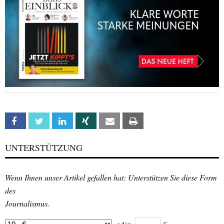
Facebook
Twitter
Linkedin
Xing
Email
Print
UNTERSTÜTZUNG
Wenn Ihnen unser Artikel gefallen hat: Unterstützen Sie diese Form
des
Journalismus.
oder
€