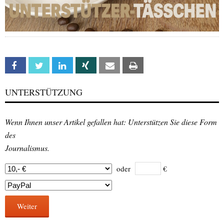
Facebook
Twitter
Linkedin
Xing
Email
Print
UNTERSTÜTZUNG
Wenn Ihnen unser Artikel gefallen hat: Unterstützen Sie diese Form
des
Journalismus.
oder
€
Weiter