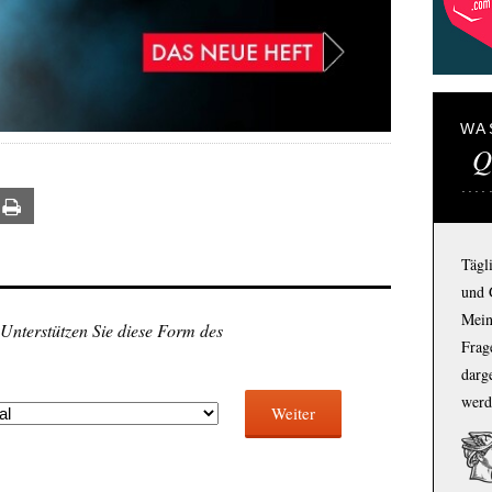
WA
Q
ail
Print
Tägl
und 
Mein
 Unterstützen Sie diese Form des
Frage
darg
werd
Weiter