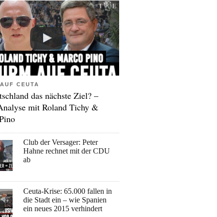
AUF CEUTA
tschland das nächste Ziel? –
Analyse mit Roland Tichy &
Pino
Club der Versager: Peter
Hahne rechnet mit der CDU
ab
Ceuta-Krise: 65.000 fallen in
die Stadt ein – wie Spanien
ein neues 2015 verhindert