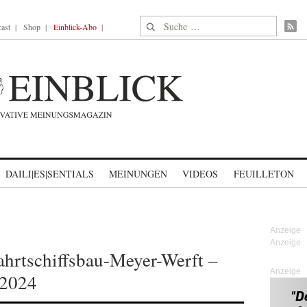
Suche nach:
ast
Shop
Einblick-Abo
DAILI|ES|SENTIALS
MEINUNGEN
VIDEOS
FEUILLETON
hrtschiffsbau-Meyer-Werft –
Anzeige
 2024