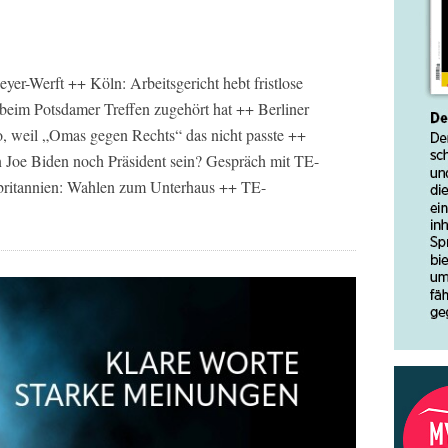
er-Werft ++ Köln: Arbeitsgericht hebt fristlose
 beim Potsdamer Treffen zugehört hat ++ Berliner
 weil „Omas gegen Rechts“ das nicht passte ++
Joe Biden noch Präsident sein? Gespräch mit TE-
ritannien: Wahlen zum Unterhaus ++ TE-