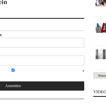
ein
se
Weiter
VIDE