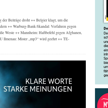
 der Beiträge droht ++ Belgier klagt, um die
ndern ++ Warburg-Bank-Skandal: Verfahren gegen
 weiße Weste ++ Mannheim: Haftbefehl gegen Afghanen,
 TU Ilmenau: Mister „mp3“ wird geehrt ++ TE-