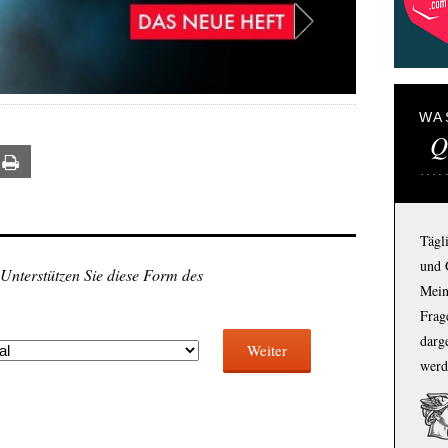
WA
Q
ail
Print
Tägl
und 
 Unterstützen Sie diese Form des
Mein
Frage
darg
Weiter
werd