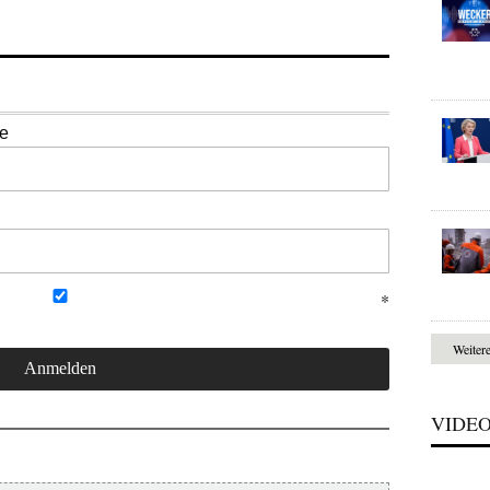
se
Weiter
VIDE