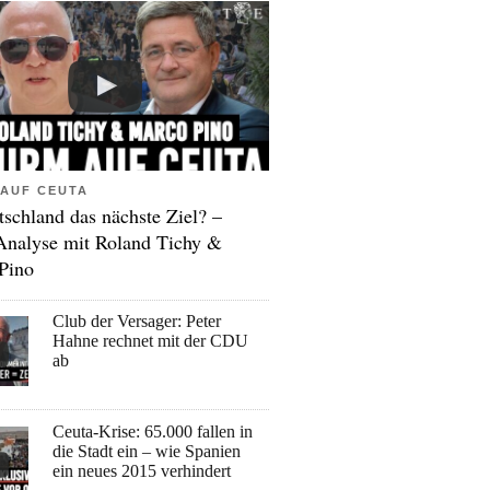
AUF CEUTA
tschland das nächste Ziel? –
Analyse mit Roland Tichy &
Pino
Club der Versager: Peter
Hahne rechnet mit der CDU
ab
Ceuta-Krise: 65.000 fallen in
die Stadt ein – wie Spanien
ein neues 2015 verhindert