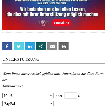
Facebook
Twitter
Linkedin
Xing
Email
Print
UNTERSTÜTZUNG
Wenn Ihnen unser Artikel gefallen hat: Unterstützen Sie diese Form
des
Journalismus.
oder
€