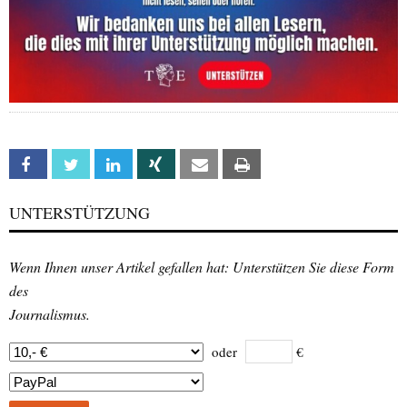
Facebook
Twitter
Linkedin
Xing
Email
Print
UNTERSTÜTZUNG
Wenn Ihnen unser Artikel gefallen hat: Unterstützen Sie diese Form
des
Journalismus.
oder
€