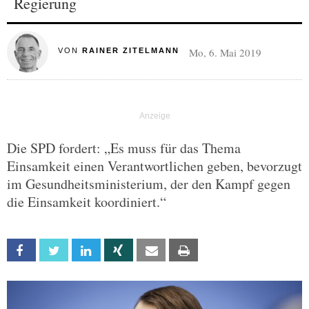
Regierung
Mo, 6. Mai 2019
VON
RAINER ZITELMANN
Die SPD fordert: „Es muss für das Thema
Einsamkeit einen Verantwortlichen geben, bevorzugt
im Gesundheitsministerium, der den Kampf gegen
die Einsamkeit koordiniert.“
Facebook
Twitter
Linkedin
Xing
Email
Print