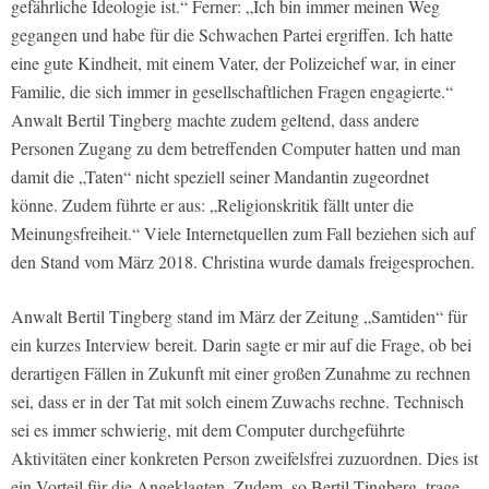
gefährliche Ideologie ist.“ Ferner: „Ich bin immer meinen Weg
gegangen und habe für die Schwachen Partei ergriffen. Ich hatte
eine gute Kindheit, mit einem Vater, der Polizeichef war, in einer
Familie, die sich immer in gesellschaftlichen Fragen engagierte.“
Anwalt Bertil Tingberg machte zudem geltend, dass andere
Personen Zugang zu dem betreffenden Computer hatten und man
damit die „Taten“ nicht speziell seiner Mandantin zugeordnet
könne. Zudem führte er aus: „Religionskritik fällt unter die
Meinungsfreiheit.“ Viele Internetquellen zum Fall beziehen sich auf
den Stand vom März 2018. Christina wurde damals freigesprochen.
Anwalt Bertil Tingberg stand im März der Zeitung „Samtiden“ für
ein kurzes Interview bereit. Darin sagte er mir auf die Frage, ob bei
derartigen Fällen in Zukunft mit einer großen Zunahme zu rechnen
sei, dass er in der Tat mit solch einem Zuwachs rechne. Technisch
sei es immer schwierig, mit dem Computer durchgeführte
Aktivitäten einer konkreten Person zweifelsfrei zuzuordnen. Dies ist
ein Vorteil für die Angeklagten. Zudem, so Bertil Tingberg, trage