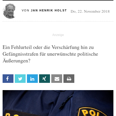
Do, 22. November 2018
VON
JAN HENRIK HOLST
Ein Fehlurteil oder die Verschärfung hin zu
Gefängnisstrafen für unerwünschte politische
Äußerungen?
Facebook
Twitter
Linkedin
Xing
Email
Print