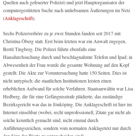
Quellen auch gefeuerter Polizist) und jetzt Hauptorganisator der
computergestützten Suche nach unliebsamen Äußerungen im Netz
(
Anklageschrift
).
Sechs Polizeiverhöre zu je zwei Stunden fanden seit 2017 mit
Christina Öberg statt. Erst beim letzten war ein Anwalt zugegen,
Bertil Tingberg. Die Polizei führte ebenfalls eine
Hausdurchsuchung durch und beschlagnahmte Telefon und Ipad; in
Abwesenheit der Frau wurde die gesamte Wohnung auf den Kopf
gestellt. Die Akte zur Voruntersuchung hatte 150 Seiten. Dies ist
nicht untypisch; die staatlichen Institutionen leisten einen
erheblichen Aufwand für solche Verfahren. Staatsanwältin war Lisa
Hedberg, die für eine Gefängnisstrafe plädierte, das zuständige
Bezirksgericht war das in Jönköping. Die Anklageschrift ist hier im
Internet einsehbar (wobei, recht unprofessionell, Zitate gar nicht als
solche kenntlich gemacht sind, nicht einmal durch
Anführungszeichen, sondern vom normalen Anklagetext nur durch
den Sinn der Worte zu unterscheiden sind).