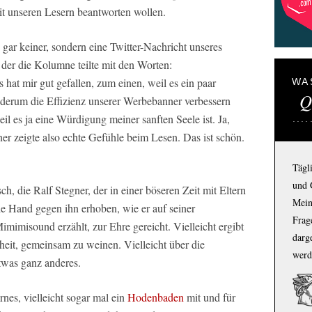
t unseren Lesern beantworten wollen.
gar keiner, sondern eine Twitter-Nachricht unseres
 der die Kolumne teilte mit den Worten:
 hat mir gut gefallen, zum einen, weil es ein paar
WA
Q
ederum die Effizienz unserer Werbebanner verbessern
il es ja eine Würdigung meiner sanften Seele ist. Ja,
r zeigte also echte Gefühle beim Lesen. Das ist schön.
Tägl
und 
sch, die Ralf Stegner, der in einer böseren Zeit mit Eltern
Mein
ie Hand gegen ihn erhoben, wie er auf seiner
Frage
imimisound erzählt, zur Ehre gereicht. Vielleicht ergibt
darg
heit, gemeinsam zu weinen. Vielleicht über die
werd
twas ganz anderes.
nes, vielleicht sogar mal ein
Hodenbaden
mit und für