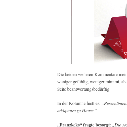
Die beiden weiteren Kommentare meine
weniger gefühlig, weniger mimimi, abe
Seite beantwortungsbedürftig.
In der Kolumne hieß es:
„Ressentiment
adäquates zu Hause.“
„Franzkeks“ fragte besorgt
:
„Die soz