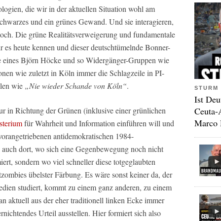
logien, die wir in der aktuellen Situation wohl am
 schwarzes und ein grünes Gewand. Und sie interagieren,
 hoch. Die grüne Realitätsverweigerung und fundamentale
r es heute kennen und dieser deutschtümelnde Bonner-
se eines Björn Höcke und so Widergänger-Gruppen wie
ionen wie zuletzt in Köln immer die Schlagzeile in PI-
ilen wie
„Nie wieder Schande von Köln“
.
STURM 
Ist Deu
nur in Richtung der Grünen (inklusive einer grünlichen
Ceuta-
Marco 
sterium
für Wahrheit und Information einführen will und
 vorangetriebenen antidemokratischen 1984-
 auch dort, wo sich eine Gegenbewegung noch nicht
miert, sondern wo viel schneller diese totgeglaubten
tzombies übelster Färbung. Es wäre sonst keiner da, der
edien studiert, kommt zu einem ganz anderen, zu einem
n aktuell aus der eher traditionell linken Ecke immer
rnichtendes Urteil ausstellen. Hier formiert sich also