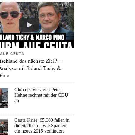
AUF CEUTA
tschland das nächste Ziel? –
Analyse mit Roland Tichy &
Pino
Club der Versager: Peter
Hahne rechnet mit der CDU
ab
Ceuta-Krise: 65.000 fallen in
die Stadt ein – wie Spanien
ein neues 2015 verhindert