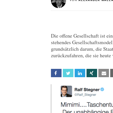
VON
ALEXANDER WALL
Die offene Gesellschaft ist ei
stehendes Gesellschaftsmodell
grundsätzlich darum, die Staa
zurückzufahren, die sie heute 
Facebook
Twitter
Linkedin
Xing
Em