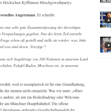
der Höckschen Kyffhäuser Hirschgeweihpartys.
ornelius Angermann
. Er schreibt:
en eine sehr gute Zusammenfassung der derzeitigen
 Verquickungen gegeben. Nur der letzte Teil entzieht
rage schon oft gestellt und stelle sie wieder: was, bitte
und was sind deren ‚Vorzüge‘?
 wenn sich Angehörige von 160 Nationen in unserem Land
rläden, Falafel-Buden, Moscheen etc. in unserem
ählt, weil er exemplarisch ist für eine Grundhaltung,
die der meinen nicht entspricht. Was wir unter „offner
lles andere, als nur ein Hodenbadetag oder Welcome-
fer am Münchner Hauptbahnhof. Die offene
es Liberalismus stehendes Gesellschaftsmodell der