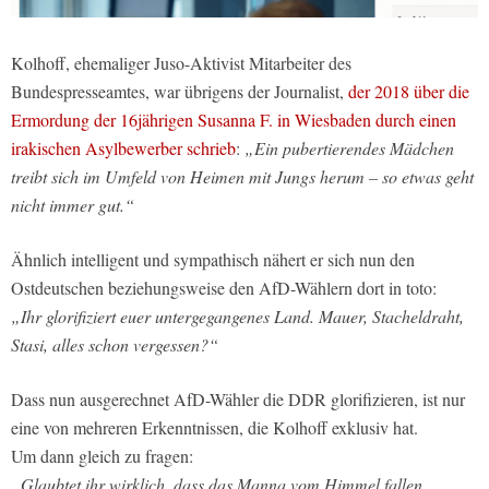
Kolhoff, ehemaliger Juso-Aktivist Mitarbeiter des
Bundespresseamtes, war übrigens der Journalist,
der 2018 über die
Ermordung der 16jährigen Susanna F. in Wiesbaden durch einen
irakischen Asylbewerber schrieb
:
„Ein pubertierendes Mädchen
treibt sich im Umfeld von Heimen mit Jungs herum – so etwas geht
nicht immer gut.“
Ähnlich intelligent und sympathisch nähert er sich nun den
Ostdeutschen beziehungsweise den AfD-Wählern dort in toto:
„Ihr glorifiziert euer untergegangenes Land. Mauer, Stacheldraht,
Stasi, alles schon vergessen?“
Dass nun ausgerechnet AfD-Wähler die DDR glorifizieren, ist nur
eine von mehreren Erkenntnissen, die Kolhoff exklusiv hat.
Um dann gleich zu fragen:
„Glaubtet ihr wirklich, dass das Manna vom Himmel fallen