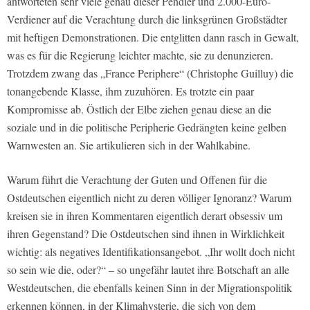
antworteten sehr viele genau dieser Pendler und 2.000-Euro-
Verdiener auf die Verachtung durch die linksgrünen Großstädter
mit heftigen Demonstrationen. Die entglitten dann rasch in Gewalt,
was es für die Regierung leichter machte, sie zu denunzieren.
Trotzdem zwang das „France Periphere“ (Christophe Guilluy) die
tonangebende Klasse, ihm zuzuhören. Es trotzte ein paar
Kompromisse ab. Östlich der Elbe ziehen genau diese an die
soziale und in die politische Peripherie Gedrängten keine gelben
Warnwesten an. Sie artikulieren sich in der Wahlkabine.
Warum führt die Verachtung der Guten und Offenen für die
Ostdeutschen eigentlich nicht zu deren völliger Ignoranz? Warum
kreisen sie in ihren Kommentaren eigentlich derart obsessiv um
ihren Gegenstand? Die Ostdeutschen sind ihnen in Wirklichkeit
wichtig: als negatives Identifikationsangebot. „Ihr wollt doch nicht
so sein wie die, oder?“ – so ungefähr lautet ihre Botschaft an alle
Westdeutschen, die ebenfalls keinen Sinn in der Migrationspolitik
erkennen können, in der Klimahysterie, die sich von dem