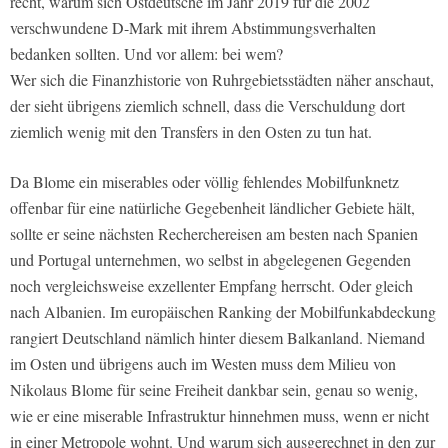
recht, warum sich Ostdeutsche im Jahr 2019 für die 2002
verschwundene D-Mark mit ihrem Abstimmungsverhalten
bedanken sollten. Und vor allem: bei wem?
Wer sich die Finanzhistorie von Ruhrgebietsstädten näher anschaut,
der sieht übrigens ziemlich schnell, dass die Verschuldung dort
ziemlich wenig mit den Transfers in den Osten zu tun hat.
Da Blome ein miserables oder völlig fehlendes Mobilfunknetz
offenbar für eine natürliche Gegebenheit ländlicher Gebiete hält,
sollte er seine nächsten Recherchereisen am besten nach Spanien
und Portugal unternehmen, wo selbst in abgelegenen Gegenden
noch vergleichsweise exzellenter Empfang herrscht. Oder gleich
nach Albanien. Im europäischen Ranking der Mobilfunkabdeckung
rangiert Deutschland nämlich hinter diesem Balkanland. Niemand
im Osten und übrigens auch im Westen muss dem Milieu von
Nikolaus Blome für seine Freiheit dankbar sein, genau so wenig,
wie er eine miserable Infrastruktur hinnehmen muss, wenn er nicht
in einer Metropole wohnt. Und warum sich ausgerechnet in den zur