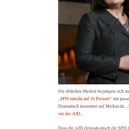
Die üblichen Medien begnügen sich mi
„SPD rutscht auf 16 Prozent“
mit pass
Dramatisch inszeniert auf Merkur.de: „
vor der AfD
„.
Dass die AfD demoskopisch die SPD 