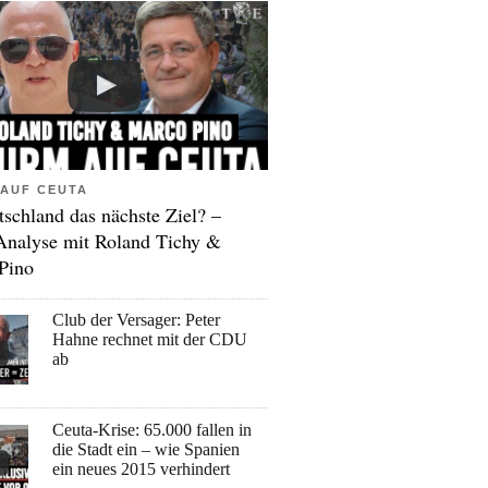
AUF CEUTA
tschland das nächste Ziel? –
Analyse mit Roland Tichy &
Pino
Club der Versager: Peter
Hahne rechnet mit der CDU
ab
Ceuta-Krise: 65.000 fallen in
die Stadt ein – wie Spanien
ein neues 2015 verhindert