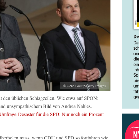
© Sean Gallup/Getty Images
t den üblichen Schlagzeilen. Wie etwa auf SPON:
end unsympathischem Bild von Andrea Nahles.
Umfrage-Desaster für die SPD: Nur noch ein Prozent
überholen muss, wenn CDU und SPD so fortfahren wie