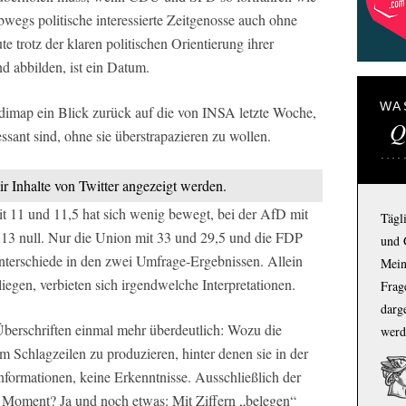
bwegs politische interessierte Zeitgenosse auch ohne
 trotz der klaren politischen Orientierung ihrer
d abbilden, ist ein Datum.
WA
 dimap ein Blick zurück auf die von INSA letzte Woche,
Q
essant sind, ohne sie überstrapazieren zu wollen.
ir Inhalte von Twitter angezeigt werden.
t 11 und 11,5 hat sich wenig bewegt, bei der AfD mit
Tägl
13 null. Nur die Union mit 33 und 29,5 und die FDP
und 
nterschiede in den zwei Umfrage-Ergebnissen. Allein
Mein
 liegen, verbieten sich irgendwelche Interpretationen.
Frage
darg
Überschriften einmal mehr überdeutlich: Wozu die
werd
Schlagzeilen zu produzieren, hinter denen sie in der
formationen, keine Erkenntnisse. Ausschließlich der
Moment? Ja und noch etwas: Mit Ziffern „belegen“