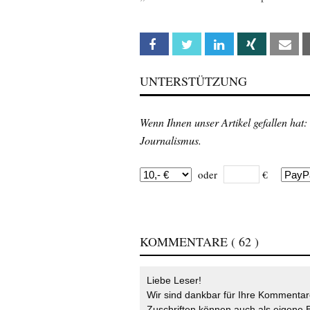
Facebook
Twitter
Linkedin
Xing
Em
UNTERSTÜTZUNG
Wenn Ihnen unser Artikel gefallen hat:
Journalismus.
oder
€
KOMMENTARE
( 62 )
Liebe Leser!
Wir sind dankbar für Ihre Kommentare
Zuschriften können auch als eigene B