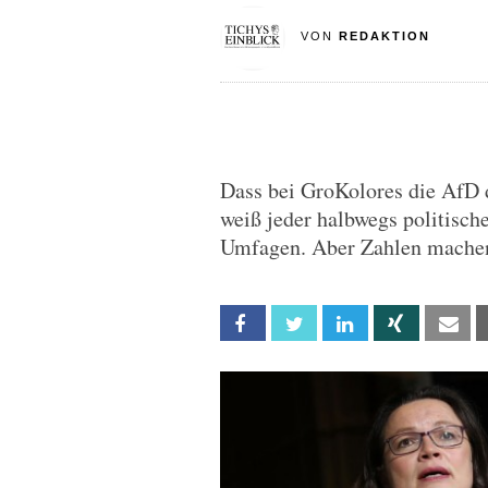
VON
REDAKTION
Dass bei GroKolores die AfD
weiß jeder halbwegs politisch
Umfagen. Aber Zahlen machen
Facebook
Twitter
Linkedin
Xing
Em